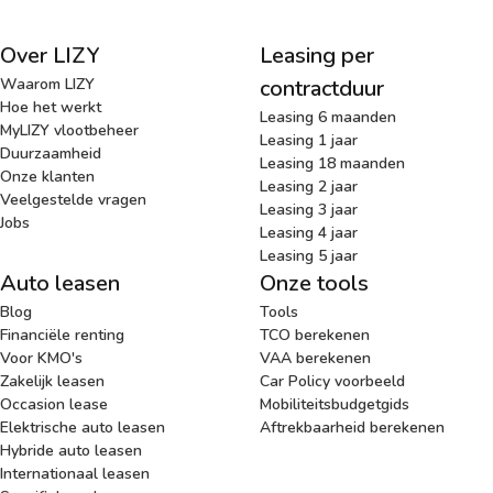
Over LIZY
Leasing per
Waarom LIZY
contractduur
Hoe het werkt
Leasing 6 maanden
MyLIZY vlootbeheer
Leasing 1 jaar
Duurzaamheid
Leasing 18 maanden
Onze klanten
Leasing 2 jaar
Veelgestelde vragen
Leasing 3 jaar
Jobs
Leasing 4 jaar
Leasing 5 jaar
Auto leasen
Onze tools
Blog
Tools
Financiële renting
TCO berekenen
Voor KMO's
VAA berekenen
Zakelijk leasen
Car Policy voorbeeld
Occasion lease
Mobiliteitsbudgetgids
Elektrische auto leasen
Aftrekbaarheid berekenen
Hybride auto leasen
Internationaal leasen