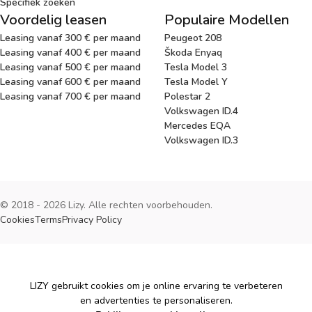
Specifiek zoeken
Voordelig leasen
Populaire Modellen
Leasing vanaf 300 € per maand
Peugeot 208
Leasing vanaf 400 € per maand
Škoda Enyaq
Leasing vanaf 500 € per maand
Tesla Model 3
Leasing vanaf 600 € per maand
Tesla Model Y
Leasing vanaf 700 € per maand
Polestar 2
Volkswagen ID.4
Mercedes EQA
Volkswagen ID.3
© 2018 - 2026 Lizy. Alle rechten voorbehouden.
Cookies
Terms
Privacy Policy
Cookies
LIZY gebruikt cookies om je online ervaring te verbeteren
en advertenties te personaliseren.