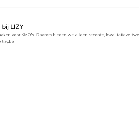
 bij LIZY
jk maken voor KMO's. Daarom bieden we alleen recente, kwalitatieve t
 lizy.be