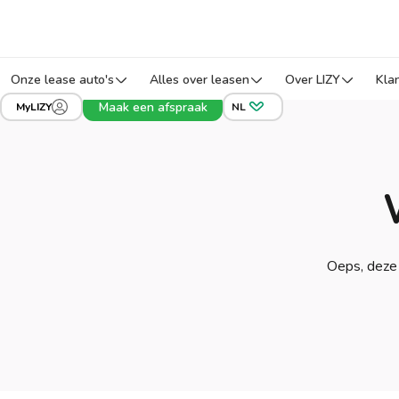
Onze lease auto's
Alles over leasen
Over LIZY
Kla
Maak een afspraak
MyLIZY
NL
Oeps, deze 