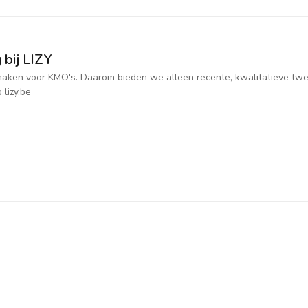
 bij LIZY
jk maken voor KMO's. Daarom bieden we alleen recente, kwalitatieve t
 lizy.be