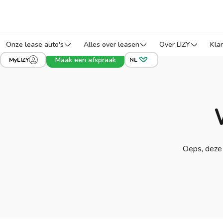
Onze lease auto's
Alles over leasen
Over LIZY
Kla
Maak een afspraak
MyLIZY
NL
Oeps, deze 