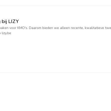
 bij LIZY
jk maken voor KMO's. Daarom bieden we alleen recente, kwalitatieve t
 lizy.be