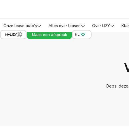
Onze lease auto's
Alles over leasen
Over LIZY
Kla
Maak een afspraak
MyLIZY
NL
Oeps, deze 