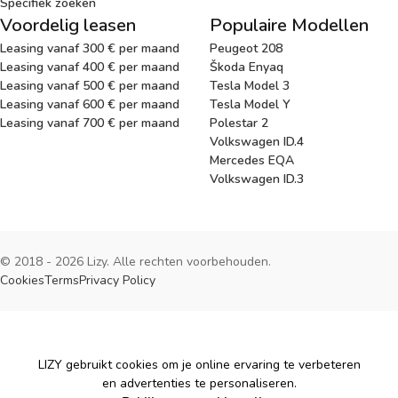
Specifiek zoeken
Voordelig leasen
Populaire Modellen
Leasing vanaf 300 € per maand
Peugeot 208
Leasing vanaf 400 € per maand
Škoda Enyaq
Leasing vanaf 500 € per maand
Tesla Model 3
Leasing vanaf 600 € per maand
Tesla Model Y
Leasing vanaf 700 € per maand
Polestar 2
Volkswagen ID.4
Mercedes EQA
Volkswagen ID.3
© 2018 - 2026 Lizy. Alle rechten voorbehouden.
Cookies
Terms
Privacy Policy
Cookies
LIZY gebruikt cookies om je online ervaring te verbeteren
en advertenties te personaliseren.