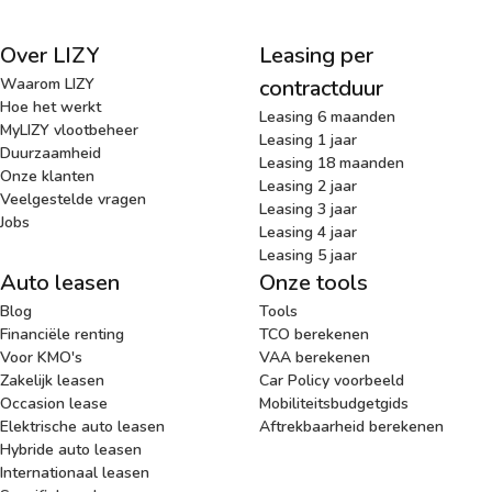
Over LIZY
Leasing per
Waarom LIZY
contractduur
Hoe het werkt
Leasing 6 maanden
MyLIZY vlootbeheer
Leasing 1 jaar
Duurzaamheid
Leasing 18 maanden
Onze klanten
Leasing 2 jaar
Veelgestelde vragen
Leasing 3 jaar
Jobs
Leasing 4 jaar
Leasing 5 jaar
Auto leasen
Onze tools
Blog
Tools
Financiële renting
TCO berekenen
Voor KMO's
VAA berekenen
Zakelijk leasen
Car Policy voorbeeld
Occasion lease
Mobiliteitsbudgetgids
Elektrische auto leasen
Aftrekbaarheid berekenen
Hybride auto leasen
Internationaal leasen