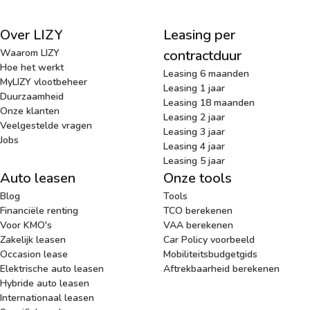
Over LIZY
Leasing per
Waarom LIZY
contractduur
Hoe het werkt
Leasing 6 maanden
MyLIZY vlootbeheer
Leasing 1 jaar
Duurzaamheid
Leasing 18 maanden
Onze klanten
Leasing 2 jaar
Veelgestelde vragen
Leasing 3 jaar
Jobs
Leasing 4 jaar
Leasing 5 jaar
Auto leasen
Onze tools
Blog
Tools
Financiële renting
TCO berekenen
Voor KMO's
VAA berekenen
Zakelijk leasen
Car Policy voorbeeld
Occasion lease
Mobiliteitsbudgetgids
Elektrische auto leasen
Aftrekbaarheid berekenen
Hybride auto leasen
Internationaal leasen