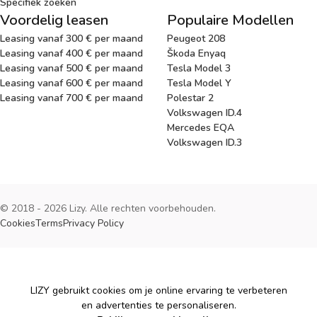
Specifiek zoeken
Voordelig leasen
Populaire Modellen
Leasing vanaf 300 € per maand
Peugeot 208
Leasing vanaf 400 € per maand
Škoda Enyaq
Leasing vanaf 500 € per maand
Tesla Model 3
Leasing vanaf 600 € per maand
Tesla Model Y
Leasing vanaf 700 € per maand
Polestar 2
Volkswagen ID.4
Mercedes EQA
Volkswagen ID.3
© 2018 - 2026 Lizy. Alle rechten voorbehouden.
Cookies
Terms
Privacy Policy
Cookies
LIZY gebruikt cookies om je online ervaring te verbeteren
en advertenties te personaliseren.