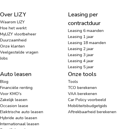
Over LIZY
Leasing per
Waarom LIZY
contractduur
Hoe het werkt
Leasing 6 maanden
MyLIZY vlootbeheer
Leasing 1 jaar
Duurzaamheid
Leasing 18 maanden
Onze klanten
Leasing 2 jaar
Veelgestelde vragen
Leasing 3 jaar
Jobs
Leasing 4 jaar
Leasing 5 jaar
Auto leasen
Onze tools
Blog
Tools
Financiële renting
TCO berekenen
Voor KMO's
VAA berekenen
Zakelijk leasen
Car Policy voorbeeld
Occasion lease
Mobiliteitsbudgetgids
Elektrische auto leasen
Aftrekbaarheid berekenen
Hybride auto leasen
Internationaal leasen