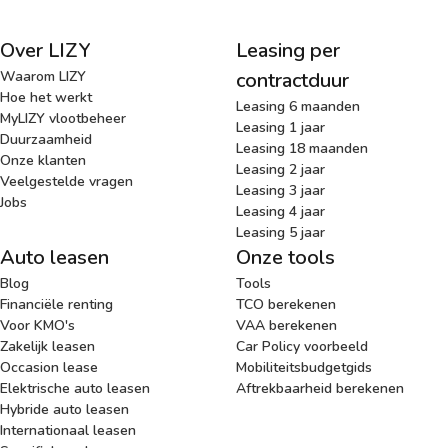
Over LIZY
Leasing per
Waarom LIZY
contractduur
Hoe het werkt
Leasing 6 maanden
MyLIZY vlootbeheer
Leasing 1 jaar
Duurzaamheid
Leasing 18 maanden
Onze klanten
Leasing 2 jaar
Veelgestelde vragen
Leasing 3 jaar
Jobs
Leasing 4 jaar
Leasing 5 jaar
Auto leasen
Onze tools
Blog
Tools
Financiële renting
TCO berekenen
Voor KMO's
VAA berekenen
Zakelijk leasen
Car Policy voorbeeld
Occasion lease
Mobiliteitsbudgetgids
Elektrische auto leasen
Aftrekbaarheid berekenen
Hybride auto leasen
Internationaal leasen