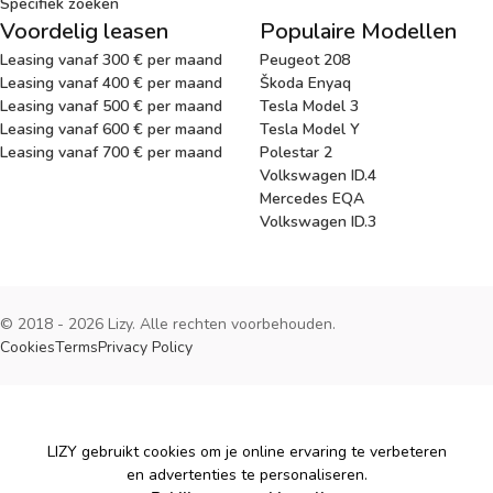
Specifiek zoeken
Voordelig leasen
Populaire Modellen
Leasing vanaf 300 € per maand
Peugeot 208
Leasing vanaf 400 € per maand
Škoda Enyaq
Leasing vanaf 500 € per maand
Tesla Model 3
Leasing vanaf 600 € per maand
Tesla Model Y
Leasing vanaf 700 € per maand
Polestar 2
Volkswagen ID.4
Mercedes EQA
Volkswagen ID.3
© 2018 - 2026 Lizy. Alle rechten voorbehouden.
Cookies
Terms
Privacy Policy
Cookies
LIZY gebruikt cookies om je online ervaring te verbeteren
en advertenties te personaliseren.