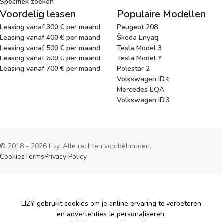
Specifiek zoeken
Voordelig leasen
Populaire Modellen
Leasing vanaf 300 € per maand
Peugeot 208
Leasing vanaf 400 € per maand
Škoda Enyaq
Leasing vanaf 500 € per maand
Tesla Model 3
Leasing vanaf 600 € per maand
Tesla Model Y
Leasing vanaf 700 € per maand
Polestar 2
Volkswagen ID.4
Mercedes EQA
Volkswagen ID.3
© 2018 - 2026 Lizy. Alle rechten voorbehouden.
Cookies
Terms
Privacy Policy
Cookies
LIZY gebruikt cookies om je online ervaring te verbeteren
en advertenties te personaliseren.