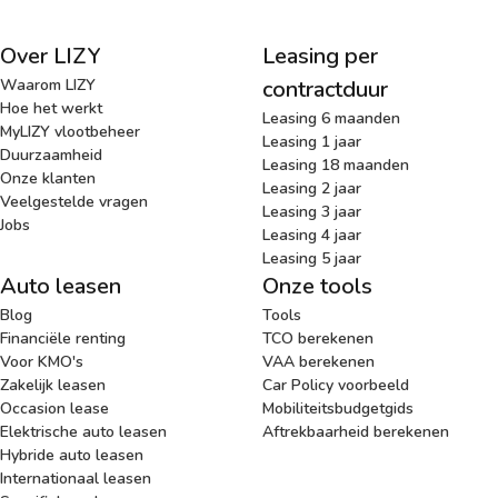
Over LIZY
Leasing per
Waarom LIZY
contractduur
Hoe het werkt
Leasing 6 maanden
MyLIZY vlootbeheer
Leasing 1 jaar
Duurzaamheid
Leasing 18 maanden
Onze klanten
Leasing 2 jaar
Veelgestelde vragen
Leasing 3 jaar
Jobs
Leasing 4 jaar
Leasing 5 jaar
Auto leasen
Onze tools
Blog
Tools
Financiële renting
TCO berekenen
Voor KMO's
VAA berekenen
Zakelijk leasen
Car Policy voorbeeld
Occasion lease
Mobiliteitsbudgetgids
Elektrische auto leasen
Aftrekbaarheid berekenen
Hybride auto leasen
Internationaal leasen