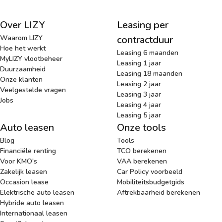
Over LIZY
Leasing per
Waarom LIZY
contractduur
Hoe het werkt
Leasing 6 maanden
MyLIZY vlootbeheer
Leasing 1 jaar
Duurzaamheid
Leasing 18 maanden
Onze klanten
Leasing 2 jaar
Veelgestelde vragen
Leasing 3 jaar
Jobs
Leasing 4 jaar
Leasing 5 jaar
Auto leasen
Onze tools
Blog
Tools
Financiële renting
TCO berekenen
Voor KMO's
VAA berekenen
Zakelijk leasen
Car Policy voorbeeld
Occasion lease
Mobiliteitsbudgetgids
Elektrische auto leasen
Aftrekbaarheid berekenen
Hybride auto leasen
Internationaal leasen