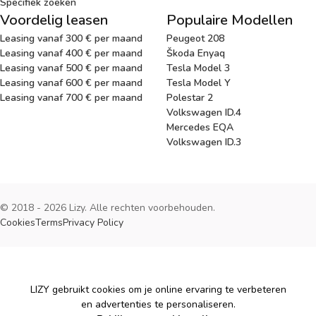
Specifiek zoeken
Voordelig leasen
Populaire Modellen
Leasing vanaf 300 € per maand
Peugeot 208
Leasing vanaf 400 € per maand
Škoda Enyaq
Leasing vanaf 500 € per maand
Tesla Model 3
Leasing vanaf 600 € per maand
Tesla Model Y
Leasing vanaf 700 € per maand
Polestar 2
Volkswagen ID.4
Mercedes EQA
Volkswagen ID.3
© 2018 - 2026 Lizy. Alle rechten voorbehouden.
Cookies
Terms
Privacy Policy
Cookies
LIZY gebruikt cookies om je online ervaring te verbeteren
en advertenties te personaliseren.