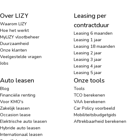
Over LIZY
Leasing per
Waarom LIZY
contractduur
Hoe het werkt
Leasing 6 maanden
MyLIZY vlootbeheer
Leasing 1 jaar
Duurzaamheid
Leasing 18 maanden
Onze klanten
Leasing 2 jaar
Veelgestelde vragen
Leasing 3 jaar
Jobs
Leasing 4 jaar
Leasing 5 jaar
Auto leasen
Onze tools
Blog
Tools
Financiële renting
TCO berekenen
Voor KMO's
VAA berekenen
Zakelijk leasen
Car Policy voorbeeld
Occasion lease
Mobiliteitsbudgetgids
Elektrische auto leasen
Aftrekbaarheid berekenen
Hybride auto leasen
Internationaal leasen