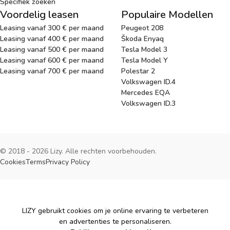
Specifiek zoeken
Voordelig leasen
Populaire Modellen
Leasing vanaf 300 € per maand
Peugeot 208
Leasing vanaf 400 € per maand
Škoda Enyaq
Leasing vanaf 500 € per maand
Tesla Model 3
Leasing vanaf 600 € per maand
Tesla Model Y
Leasing vanaf 700 € per maand
Polestar 2
Volkswagen ID.4
Mercedes EQA
Volkswagen ID.3
© 2018 - 2026 Lizy. Alle rechten voorbehouden.
Cookies
Terms
Privacy Policy
Cookies
LIZY gebruikt cookies om je online ervaring te verbeteren
en advertenties te personaliseren.