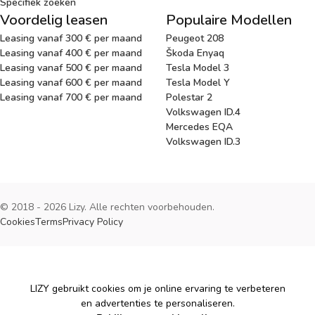
Specifiek zoeken
Voordelig leasen
Populaire Modellen
Leasing vanaf 300 € per maand
Peugeot 208
Leasing vanaf 400 € per maand
Škoda Enyaq
Leasing vanaf 500 € per maand
Tesla Model 3
Leasing vanaf 600 € per maand
Tesla Model Y
Leasing vanaf 700 € per maand
Polestar 2
Volkswagen ID.4
Mercedes EQA
Volkswagen ID.3
© 2018 - 2026 Lizy. Alle rechten voorbehouden.
Cookies
Terms
Privacy Policy
Cookies
LIZY gebruikt cookies om je online ervaring te verbeteren
en advertenties te personaliseren.