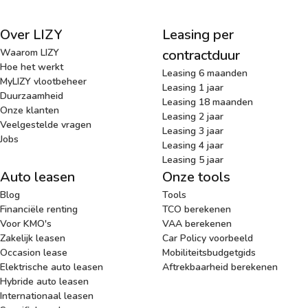
Over LIZY
Leasing per
Waarom LIZY
contractduur
Hoe het werkt
Leasing 6 maanden
MyLIZY vlootbeheer
Leasing 1 jaar
Duurzaamheid
Leasing 18 maanden
Onze klanten
Leasing 2 jaar
Veelgestelde vragen
Leasing 3 jaar
Jobs
Leasing 4 jaar
Leasing 5 jaar
Auto leasen
Onze tools
Blog
Tools
Financiële renting
TCO berekenen
Voor KMO's
VAA berekenen
Zakelijk leasen
Car Policy voorbeeld
Occasion lease
Mobiliteitsbudgetgids
Elektrische auto leasen
Aftrekbaarheid berekenen
Hybride auto leasen
Internationaal leasen