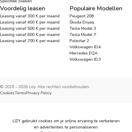
Specifiek zoeken
Voordelig leasen
Populaire Modellen
Leasing vanaf 300 € per maand
Peugeot 208
Leasing vanaf 400 € per maand
Škoda Enyaq
Leasing vanaf 500 € per maand
Tesla Model 3
Leasing vanaf 600 € per maand
Tesla Model Y
Leasing vanaf 700 € per maand
Polestar 2
Volkswagen ID.4
Mercedes EQA
Volkswagen ID.3
© 2018 - 2026 Lizy. Alle rechten voorbehouden.
Cookies
Terms
Privacy Policy
Cookies
LIZY gebruikt cookies om je online ervaring te verbeteren
en advertenties te personaliseren.