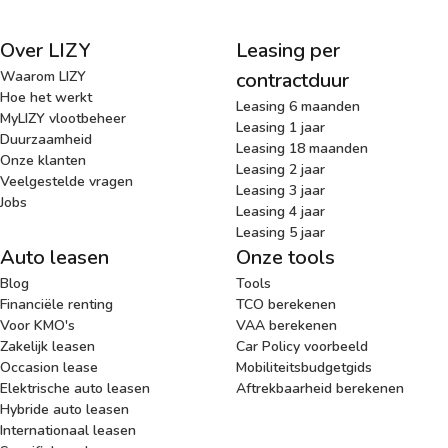
Over LIZY
Leasing per
Waarom LIZY
contractduur
Hoe het werkt
Leasing 6 maanden
MyLIZY vlootbeheer
Leasing 1 jaar
Duurzaamheid
Leasing 18 maanden
Onze klanten
Leasing 2 jaar
Veelgestelde vragen
Leasing 3 jaar
Jobs
Leasing 4 jaar
Leasing 5 jaar
Auto leasen
Onze tools
Blog
Tools
Financiële renting
TCO berekenen
Voor KMO's
VAA berekenen
Zakelijk leasen
Car Policy voorbeeld
Occasion lease
Mobiliteitsbudgetgids
Elektrische auto leasen
Aftrekbaarheid berekenen
Hybride auto leasen
Internationaal leasen