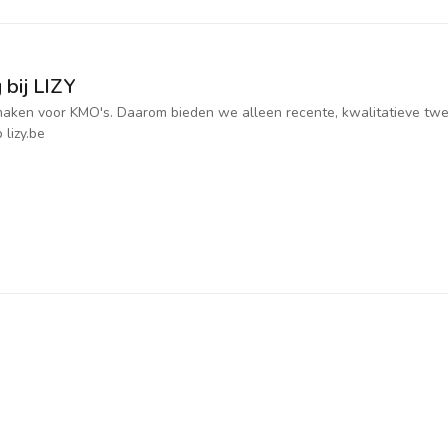
 bij LIZY
jk maken voor KMO's. Daarom bieden we alleen recente, kwalitatieve t
 lizy.be