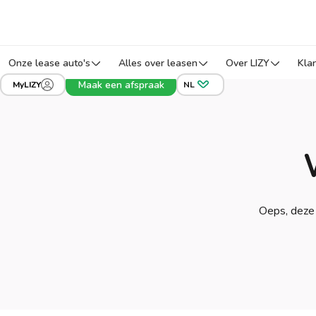
Onze lease auto's
Alles over leasen
Over LIZY
Kla
Maak een afspraak
MyLIZY
NL
Oeps, deze 