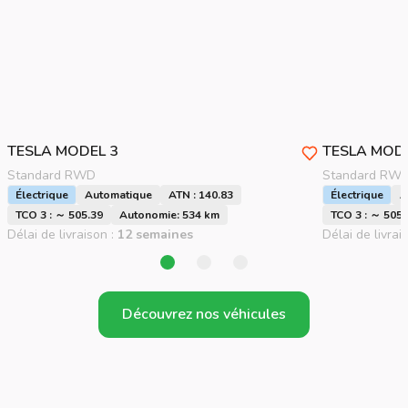
TESLA
MODEL 3
TESLA
MODE
Standard RWD
Standard RW
Électrique
Automatique
ATN : 140.83
Électrique
A
TCO 3 : ～ 505.39
Autonomie: 534 km
TCO 3 : ～ 505.
Délai de livraison :
12 semaines
Délai de livrai
Découvrez nos véhicules