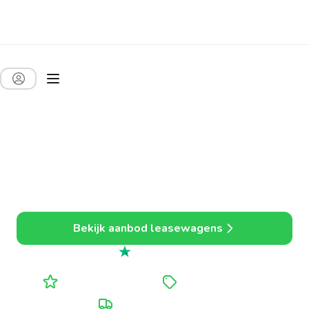
Auto leasen voor
bedrijven. Sneller,
goedkoper en alles
inbegrepen.
Eenvoudig leasen, ideaal voor zelfstandigen en kmo’s.
Bekijk aanbod leasewagens
Uitstekend
4.7 uit 5
Alle kosten inbegrepen
Tot 20% voordeliger
Persoonlijke opvolging