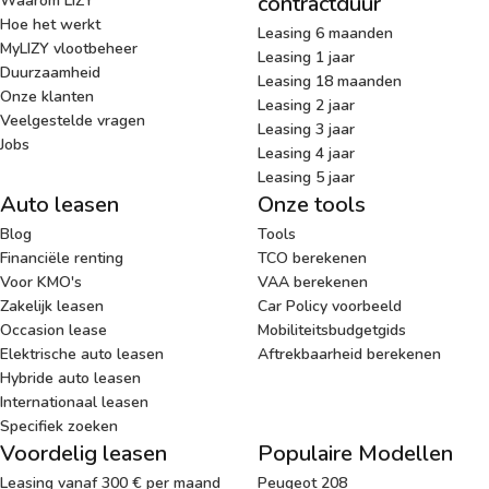
contractduur
Waarom LIZY
Hoe het werkt
Leasing 6 maanden
MyLIZY vlootbeheer
Leasing 1 jaar
Duurzaamheid
Leasing 18 maanden
Onze klanten
Leasing 2 jaar
Veelgestelde vragen
Leasing 3 jaar
Jobs
Leasing 4 jaar
Leasing 5 jaar
Auto leasen
Onze tools
Blog
Tools
Financiële renting
TCO berekenen
Voor KMO's
VAA berekenen
Zakelijk leasen
Car Policy voorbeeld
Occasion lease
Mobiliteitsbudgetgids
Elektrische auto leasen
Aftrekbaarheid berekenen
Hybride auto leasen
Internationaal leasen
Specifiek zoeken
Voordelig leasen
Populaire Modellen
Leasing vanaf 300 € per maand
Peugeot 208