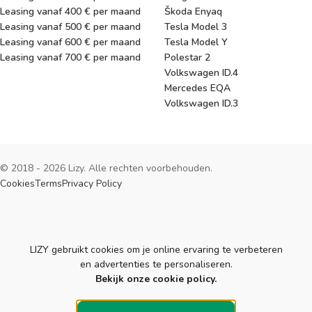
Leasing vanaf 400 € per maand
Škoda Enyaq
Leasing vanaf 500 € per maand
Tesla Model 3
Leasing vanaf 600 € per maand
Tesla Model Y
Leasing vanaf 700 € per maand
Polestar 2
Volkswagen ID.4
Mercedes EQA
Volkswagen ID.3
© 2018 - 2026 Lizy. Alle rechten voorbehouden.
Cookies
Terms
Privacy Policy
Cookies
LIZY gebruikt cookies om je online ervaring te verbeteren
en advertenties te personaliseren.
Bekijk onze cookie policy.