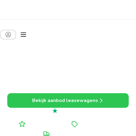
Auto leasen voor
bedrijven. Sneller,
goedkoper en alles
inbegrepen.
Eenvoudig leasen, ideaal voor zelfstandigen en kmo’s.
Bekijk aanbod leasewagens
Uitstekend
4.7 uit 5
Alle kosten inbegrepen
Tot 20% voordeliger
Persoonlijke opvolging