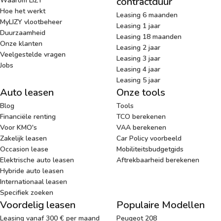
contractduur
Waarom LIZY
Hoe het werkt
Leasing 6 maanden
MyLIZY vlootbeheer
Leasing 1 jaar
Duurzaamheid
Leasing 18 maanden
Onze klanten
Leasing 2 jaar
Veelgestelde vragen
Leasing 3 jaar
Jobs
Leasing 4 jaar
Leasing 5 jaar
Auto leasen
Onze tools
Blog
Tools
Financiële renting
TCO berekenen
Voor KMO's
VAA berekenen
Zakelijk leasen
Car Policy voorbeeld
Occasion lease
Mobiliteitsbudgetgids
Elektrische auto leasen
Aftrekbaarheid berekenen
Hybride auto leasen
Internationaal leasen
Specifiek zoeken
Voordelig leasen
Populaire Modellen
Leasing vanaf 300 € per maand
Peugeot 208