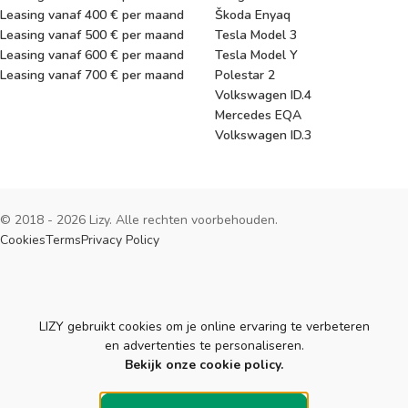
Leasing vanaf 400 € per maand
Škoda Enyaq
Leasing vanaf 500 € per maand
Tesla Model 3
Leasing vanaf 600 € per maand
Tesla Model Y
Leasing vanaf 700 € per maand
Polestar 2
Volkswagen ID.4
Mercedes EQA
Volkswagen ID.3
© 2018 - 2026 Lizy. Alle rechten voorbehouden.
Cookies
Terms
Privacy Policy
Cookies
LIZY gebruikt cookies om je online ervaring te verbeteren
en advertenties te personaliseren.
Bekijk onze cookie policy.