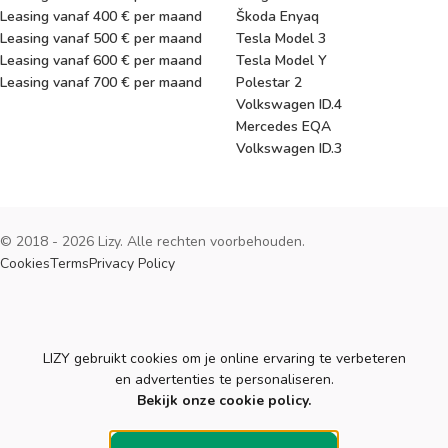
Leasing vanaf 400 € per maand
Škoda Enyaq
Leasing vanaf 500 € per maand
Tesla Model 3
Leasing vanaf 600 € per maand
Tesla Model Y
Leasing vanaf 700 € per maand
Polestar 2
Volkswagen ID.4
Mercedes EQA
Volkswagen ID.3
© 2018 - 2026 Lizy. Alle rechten voorbehouden.
Cookies
Terms
Privacy Policy
Cookies
LIZY gebruikt cookies om je online ervaring te verbeteren
en advertenties te personaliseren.
Bekijk onze cookie policy.