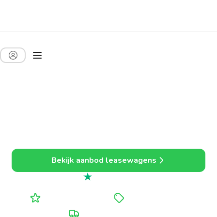
Auto leasen voor
bedrijven. Sneller,
goedkoper en alles
inbegrepen.
Eenvoudig leasen, ideaal voor zelfstandigen en kmo’s.
Bekijk aanbod leasewagens
Uitstekend
4.7 uit 5
Alle kosten inbegrepen
Tot 20% voordeliger
Persoonlijke opvolging