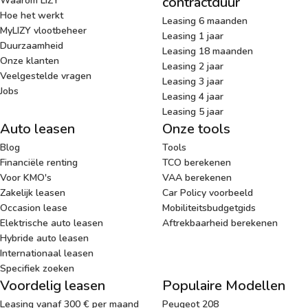
contractduur
Waarom LIZY
Hoe het werkt
Leasing 6 maanden
MyLIZY vlootbeheer
Leasing 1 jaar
Duurzaamheid
Leasing 18 maanden
Onze klanten
Leasing 2 jaar
Veelgestelde vragen
Leasing 3 jaar
Jobs
Leasing 4 jaar
Leasing 5 jaar
Auto leasen
Onze tools
Blog
Tools
Financiële renting
TCO berekenen
Voor KMO's
VAA berekenen
Zakelijk leasen
Car Policy voorbeeld
Occasion lease
Mobiliteitsbudgetgids
Elektrische auto leasen
Aftrekbaarheid berekenen
Hybride auto leasen
Internationaal leasen
Specifiek zoeken
Voordelig leasen
Populaire Modellen
Leasing vanaf 300 € per maand
Peugeot 208