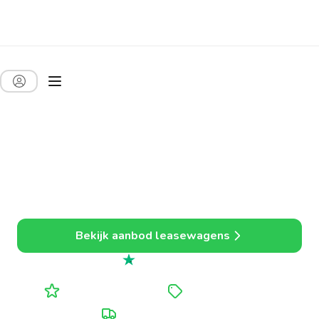
Auto leasen voor
bedrijven. Sneller,
goedkoper en alles
inbegrepen.
Eenvoudig leasen, ideaal voor zelfstandigen en kmo’s.
Bekijk aanbod leasewagens
Uitstekend
4.7 uit 5
Alle kosten inbegrepen
Tot 20% voordeliger
Persoonlijke opvolging