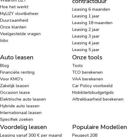
contractduur
Waarom LIZY
Hoe het werkt
Leasing 6 maanden
MyLIZY vlootbeheer
Leasing 1 jaar
Duurzaamheid
Leasing 18 maanden
Onze klanten
Leasing 2 jaar
Veelgestelde vragen
Leasing 3 jaar
Jobs
Leasing 4 jaar
Leasing 5 jaar
Auto leasen
Onze tools
Blog
Tools
Financiële renting
TCO berekenen
Voor KMO's
VAA berekenen
Zakelijk leasen
Car Policy voorbeeld
Occasion lease
Mobiliteitsbudgetgids
Elektrische auto leasen
Aftrekbaarheid berekenen
Hybride auto leasen
Internationaal leasen
Specifiek zoeken
Voordelig leasen
Populaire Modellen
Leasing vanaf 300 € per maand
Peugeot 208