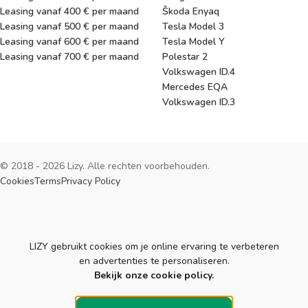
Leasing vanaf 400 € per maand
Škoda Enyaq
Leasing vanaf 500 € per maand
Tesla Model 3
Leasing vanaf 600 € per maand
Tesla Model Y
Leasing vanaf 700 € per maand
Polestar 2
Volkswagen ID.4
Mercedes EQA
Volkswagen ID.3
© 2018 - 2026 Lizy. Alle rechten voorbehouden.
Cookies
Terms
Privacy Policy
Cookies
LIZY gebruikt cookies om je online ervaring te verbeteren
en advertenties te personaliseren.
Bekijk onze cookie policy.