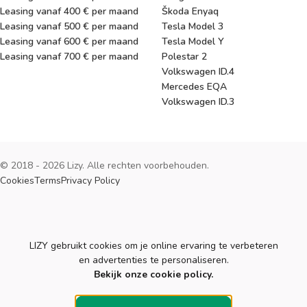
Leasing vanaf 400 € per maand
Škoda Enyaq
Leasing vanaf 500 € per maand
Tesla Model 3
Leasing vanaf 600 € per maand
Tesla Model Y
Leasing vanaf 700 € per maand
Polestar 2
Volkswagen ID.4
Mercedes EQA
Volkswagen ID.3
© 2018 - 2026 Lizy. Alle rechten voorbehouden.
Cookies
Terms
Privacy Policy
Cookies
LIZY gebruikt cookies om je online ervaring te verbeteren
en advertenties te personaliseren.
Bekijk onze cookie policy.