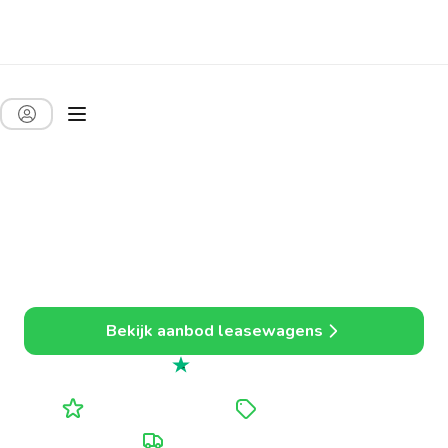
Auto leasen voor
bedrijven. Sneller,
goedkoper en alles
inbegrepen.
Eenvoudig leasen, ideaal voor zelfstandigen en kmo’s.
Bekijk aanbod leasewagens
Uitstekend
4.7 uit 5
Alle kosten inbegrepen
Tot 20% voordeliger
Persoonlijke opvolging