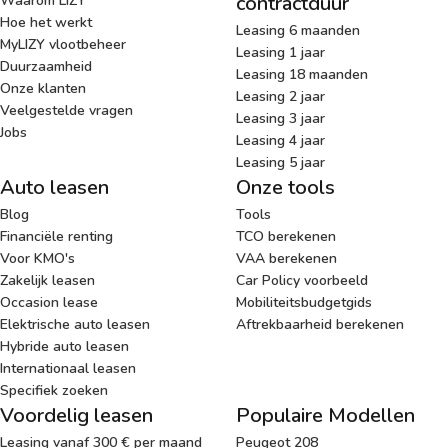
contractduur
Waarom LIZY
Hoe het werkt
Leasing 6 maanden
MyLIZY vlootbeheer
Leasing 1 jaar
Duurzaamheid
Leasing 18 maanden
Onze klanten
Leasing 2 jaar
Veelgestelde vragen
Leasing 3 jaar
Jobs
Leasing 4 jaar
Leasing 5 jaar
Auto leasen
Onze tools
Blog
Tools
Financiële renting
TCO berekenen
Voor KMO's
VAA berekenen
Zakelijk leasen
Car Policy voorbeeld
Occasion lease
Mobiliteitsbudgetgids
Elektrische auto leasen
Aftrekbaarheid berekenen
Hybride auto leasen
Internationaal leasen
Specifiek zoeken
Voordelig leasen
Populaire Modellen
Leasing vanaf 300 € per maand
Peugeot 208