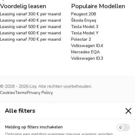
Voordelig leasen
Populaire Modellen
Leasing vanaf 300 € per maand
Peugeot 208
Leasing vanaf 400 € per maand
Škoda Enyaq
Leasing vanaf 500 € per maand
Tesla Model 3
Leasing vanaf 600 € per maand
Tesla Model Y
Leasing vanaf 700 € per maand
Polestar 2
Volkswagen ID.4
Mercedes EQA
Volkswagen ID.3
© 2018 - 2026 Lizy. Alle rechten voorbehouden.
Cookies
Terms
Privacy Policy
Alle filters
Alle filters
Melding op filters inschakelen
Ontvang een melding wanneer nieuwe wagens worden