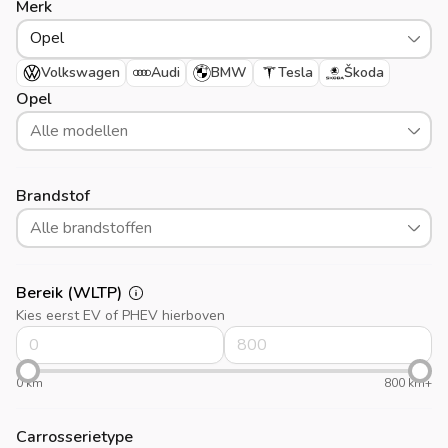
Merk
Opel
Volkswagen
Audi
BMW
Tesla
Škoda
Opel
Alle modellen
Brandstof
Alle brandstoffen
Bereik (WLTP)
Kies eerst EV of PHEV hierboven
0 km
800 km+
Carrosserietype