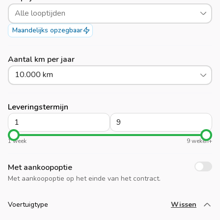
Alle looptijden
Maandelijks opzegbaar
Aantal km per jaar
10.000 km
Leveringstermijn
1 week
9 weken+
Met aankoopoptie
Met aankoopoptie op het einde van het contract.
Voertuigtype
Wissen
Laad meer