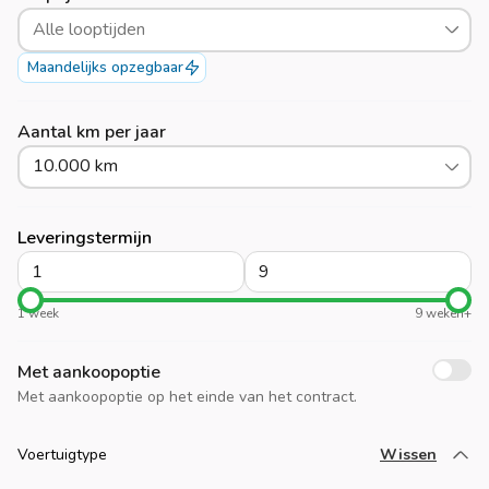
Alle looptijden
Maandelijks opzegbaar
Aantal km per jaar
10.000 km
Leveringstermijn
1 week
9 weken+
Met aankoopoptie
Met aankoopoptie op het einde van het contract.
Voertuigtype
Wissen
Laad meer