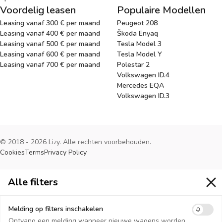
Voordelig leasen
Populaire Modellen
Leasing vanaf 300 € per maand
Peugeot 208
Leasing vanaf 400 € per maand
Škoda Enyaq
Leasing vanaf 500 € per maand
Tesla Model 3
Leasing vanaf 600 € per maand
Tesla Model Y
Leasing vanaf 700 € per maand
Polestar 2
Volkswagen ID.4
Mercedes EQA
Volkswagen ID.3
© 2018 - 2026 Lizy. Alle rechten voorbehouden.
Cookies
Terms
Privacy Policy
Alle filters
Alle filters
Melding op filters inschakelen
Ontvang een melding wanneer nieuwe wagens worden