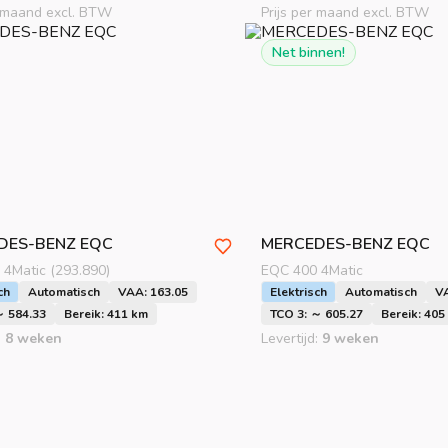
r maand excl. BTW
Prijs per maand excl. BTW
Net binnen!
DES-BENZ
EQC
MERCEDES-BENZ
EQC
4Matic (293.890)
EQC 400 4Matic
ch
Automatisch
VAA: 163.05
Elektrisch
Automatisch
V
～ 584.33
Bereik: 411 km
TCO 3: ～ 605.27
Bereik: 405
:
8 weken
Levertijd:
9 weken