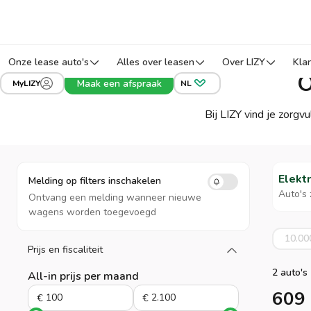
Onze lease auto's
Alles over leasen
Over LIZY
Kla
O
Maak een afspraak
MyLIZY
NL
Bij LIZY vind je zorg
Elekt
Melding op filters inschakelen
Auto's 
Ontvang een melding wanneer nieuwe
wagens worden toegevoegd
10.00
Prijs en fiscaliteit
Laad meer
2 auto's
All-in prijs per maand
609
€
€