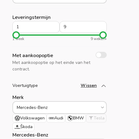
Leveringstermijn
1 week
9 weken+
Met aankoopoptie
Met aankoopoptie op het einde van het
contract.
Voertuigtype
Wissen
Laad meer
Merk
Volkswagen
Audi
BMW
Tesla
Škoda
Mercedes-Benz