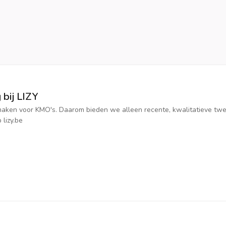
 bij LIZY
jk maken voor KMO's. Daarom bieden we alleen recente, kwalitatieve t
 lizy.be