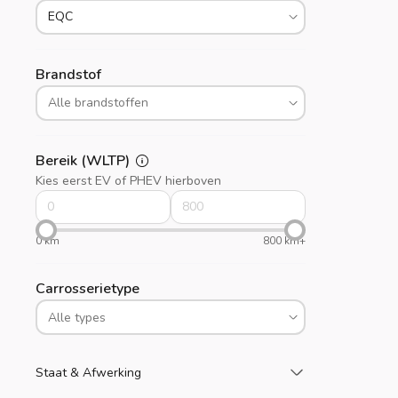
Brandstof
Bereik (WLTP)
Kies eerst EV of PHEV hierboven
0 km
800 km+
Carrosserietype
Laad meer
Staat & Afwerking