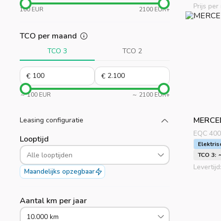
Prijs pe
100 EUR
2100 EUR+
TCO per maand
TCO 3
TCO 2
€
€
～ 100 EUR
～ 2100 EUR+
MERCE
Leasing configuratie
Laad meer
EQC 400 
Looptijd
Elektris
Alle looptijden
TCO 3: 
Levertijd
Maandelijks opzegbaar
Aantal km per jaar
10.000 km