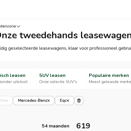
ntenzone
nze tweedehands leasewage
vuldig geselecteerde leasewagens, klaar voor professioneel gebrui
risch leasen
SUV leasen
Populaire merken
zonder uitstoot
Onze selectie SUV's
Meest geleasde merk
0 km
Mercedes-Benz
Eqc
619
54 maanden