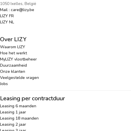
1050 Ixelles, België
Mail : care@lizy.be
LIZY FR
LIZY NL
Over LIZY
Waarom LIZY
Hoe het werkt
MyLIZY vlootbeheer
Duurzaamheid
Onze klanten
Veelgestelde vragen
Jobs
Leasing per contractduur
Leasing 6 maanden
Leasing 1 jaar
Leasing 18 maanden
Leasing 2 jaar
Leasing 3 jaar