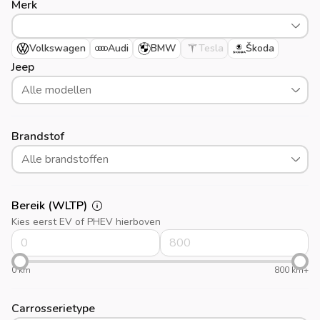
Merk
Volkswagen
Audi
BMW
Tesla
Škoda
Jeep
Alle modellen
Brandstof
Alle brandstoffen
Bereik (WLTP)
Kies eerst EV of PHEV hierboven
0 km
800 km+
Carrosserietype