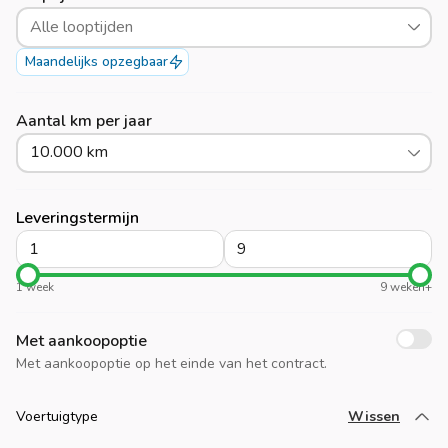
Alle looptijden
Maandelijks opzegbaar
Aantal km per jaar
10.000 km
Leveringstermijn
1 week
9 weken+
Met aankoopoptie
Met aankoopoptie op het einde van het contract.
Voertuigtype
Wissen
Laad meer