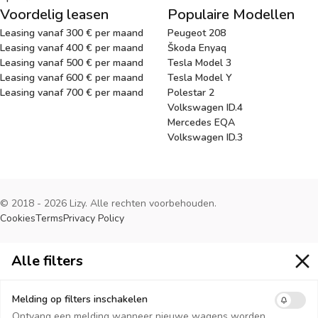
Voordelig leasen
Populaire Modellen
Leasing vanaf 300 € per maand
Peugeot 208
Leasing vanaf 400 € per maand
Škoda Enyaq
Leasing vanaf 500 € per maand
Tesla Model 3
Leasing vanaf 600 € per maand
Tesla Model Y
Leasing vanaf 700 € per maand
Polestar 2
Volkswagen ID.4
Mercedes EQA
Volkswagen ID.3
© 2018 - 2026 Lizy. Alle rechten voorbehouden.
Cookies
Terms
Privacy Policy
Alle filters
Alle filters
Melding op filters inschakelen
Ontvang een melding wanneer nieuwe wagens worden