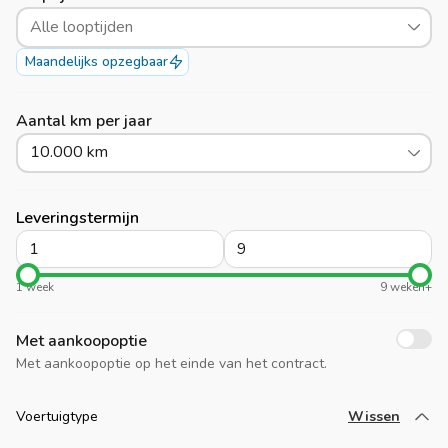
Alle looptijden
Maandelijks opzegbaar
Aantal km per jaar
10.000 km
Leveringstermijn
1 week
9 weken+
Met aankoopoptie
Met aankoopoptie op het einde van het contract.
Voertuigtype
Wissen
Laad meer