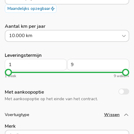
Maandelijks opzegbaar
Aantal km per jaar
10.000 km
Leveringstermijn
1 week
9 weken+
Met aankoopoptie
Met aankoopoptie op het einde van het contract.
Voertuigtype
Wissen
Laad meer
Merk