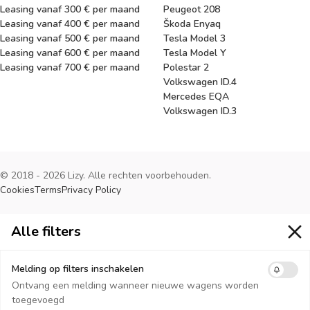
Leasing vanaf 300 € per maand
Peugeot 208
Leasing vanaf 400 € per maand
Škoda Enyaq
Leasing vanaf 500 € per maand
Tesla Model 3
Leasing vanaf 600 € per maand
Tesla Model Y
Leasing vanaf 700 € per maand
Polestar 2
Volkswagen ID.4
Mercedes EQA
Volkswagen ID.3
© 2018 - 2026 Lizy. Alle rechten voorbehouden.
Cookies
Terms
Privacy Policy
Alle filters
Alle filters
Melding op filters inschakelen
Ontvang een melding wanneer nieuwe wagens worden
toegevoegd