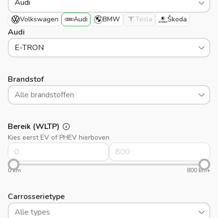
Audi
Volkswagen
Audi
BMW
Tesla
Škoda
Audi
E-TRON
Brandstof
Alle brandstoffen
Bereik (WLTP)
Kies eerst EV of PHEV hierboven
0 km
800 km+
Carrosserietype
Alle types