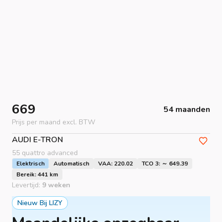
669
54 maanden
Prijs per maand excl. BTW
AUDI
E-TRON
55 quattro advanced
Elektrisch
Automatisch
VAA: 220.02
TCO 3: ～ 649.39
Bereik: 441 km
Levertijd:
9 weken
Nieuw Bij LIZY