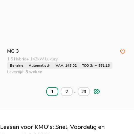
MG
3
1.5 Hybrid+ 143kW Luxury
Benzine
Automatisch
VAA: 145.02
TCO 3: ～ 551.13
Levertijd:
8 weken
...
1
2
23
Leasen voor KMO's: Snel, Voordelig en