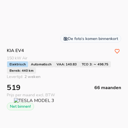
De foto’s komen binnenkort
KIA
EV4
150 kW Air
Elektrisch
Automatisch
VAA: 140.83
TCO 3: ～ 496.75
Bereik: 440 km
Levertijd:
2 weken
519
66 maanden
Prijs per maand excl. BTW
Net binnen!