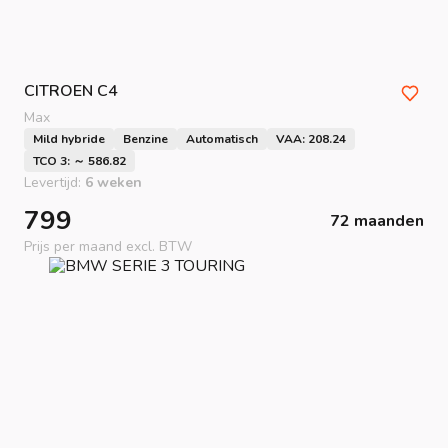
CITROEN
C4
Max
Mild hybride
Benzine
Automatisch
VAA: 208.24
TCO 3: ～ 586.82
Levertijd:
6 weken
799
72 maanden
Prijs per maand excl. BTW