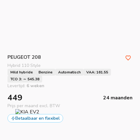
PEUGEOT
208
Hybrid 110 Style
Mild hybride
Benzine
Automatisch
VAA: 161.55
TCO 3: ～ 545.38
Levertijd:
6 weken
449
24 maanden
Prijs per maand excl. BTW
Betaalbaar en flexibel