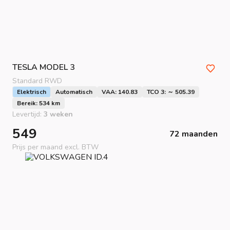
TESLA
MODEL 3
Standard RWD
Elektrisch
Automatisch
VAA: 140.83
TCO 3: ～ 505.39
Bereik: 534 km
Levertijd:
3 weken
549
72 maanden
Prijs per maand excl. BTW