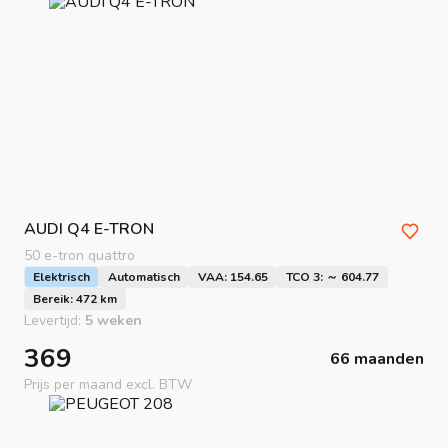
AUDI
Q4 E-TRON
50 e-tron quattro
Elektrisch
Automatisch
VAA: 154.65
TCO 3: ～ 604.77
Bereik: 472 km
Levertijd:
5 weken
369
66 maanden
Prijs per maand excl. BTW