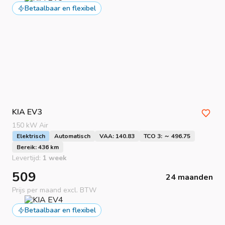
Betaalbaar en flexibel
KIA
EV3
150 kW Air
Elektrisch
Automatisch
VAA: 140.83
TCO 3: ～ 496.75
Bereik: 436 km
Levertijd:
1 week
509
24 maanden
Prijs per maand excl. BTW
Betaalbaar en flexibel