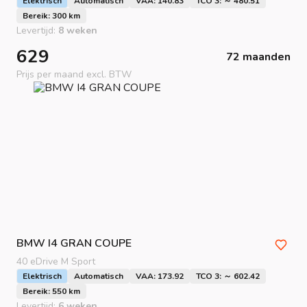
Elektrisch
Automatisch
VAA: 140.83
TCO 3: ～ 480.51
Bereik: 300 km
Levertijd:
8 weken
629
72 maanden
Prijs per maand excl. BTW
BMW
I4 GRAN COUPE
40 eDrive M Sport
Elektrisch
Automatisch
VAA: 173.92
TCO 3: ～ 602.42
Bereik: 550 km
Levertijd:
6 weken