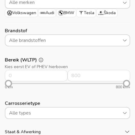
Alle merken
Volkswagen
Audi
BMW
Tesla
Škoda
Brandstof
Alle brandstoffen
Bereik (WLTP)
Kies eerst EV of PHEV hierboven
0 km
800 km+
Carrosserietype
Alle types
La
Staat & Afwerking