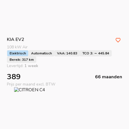
KIA
EV2
108 kW Air
Elektrisch
Automatisch
VAA: 140.83
TCO 3: ～ 445.84
Bereik: 317 km
Levertijd:
1 week
389
66 maanden
Prijs per maand excl. BTW