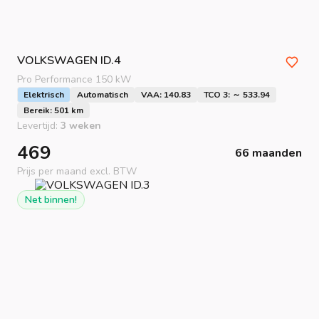
VOLKSWAGEN
ID.4
Pro Performance 150 kW
Elektrisch
Automatisch
VAA: 140.83
TCO 3: ～ 533.94
Bereik: 501 km
Levertijd:
3 weken
469
66 maanden
Prijs per maand excl. BTW
Net binnen!