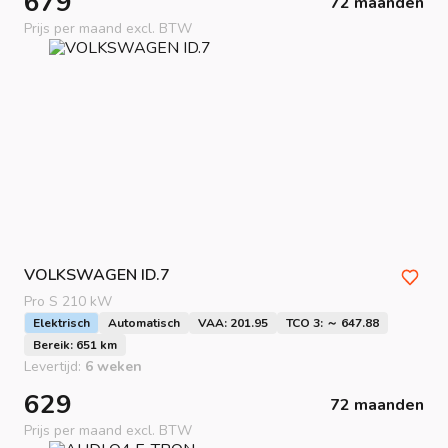
679
72 maanden
Prijs per maand excl. BTW
VOLKSWAGEN
ID.7
Pro S 210 kW
Elektrisch
Automatisch
VAA: 201.95
TCO 3: ～ 647.88
Bereik: 651 km
Levertijd:
6 weken
629
72 maanden
Prijs per maand excl. BTW