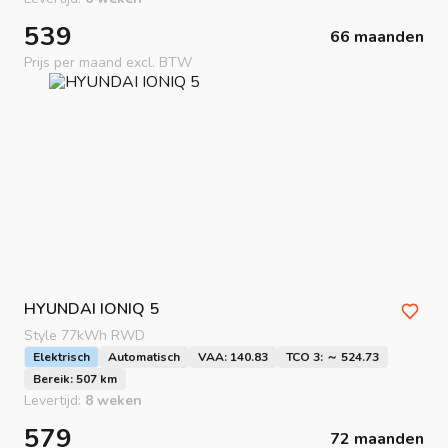
539
66 maanden
Prijs per maand excl. BTW
HYUNDAI
IONIQ 5
Style 77kWh RWD
Elektrisch
Automatisch
VAA: 140.83
TCO 3: ～ 524.73
Bereik: 507 km
Levertijd:
8 weken
579
72 maanden