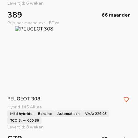
Levertijd:
6 weken
389
66 maanden
Prijs per maand excl. BTW
PEUGEOT
308
Hybrid 145 Allure
Mild hybride
Benzine
Automatisch
VAA: 226.05
TCO 3: ～ 600.86
Levertijd:
8 weken