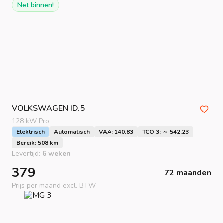
Net binnen!
VOLKSWAGEN
ID.5
128 kW Pro
Elektrisch
Automatisch
VAA: 140.83
TCO 3: ～ 542.23
Bereik: 508 km
Levertijd:
6 weken
379
72 maanden
Prijs per maand excl. BTW