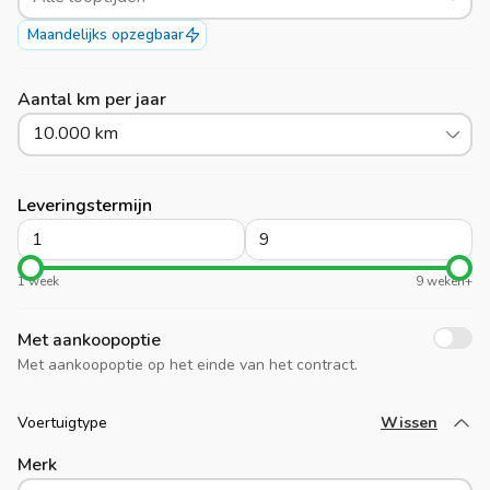
Maandelijks opzegbaar
Aantal km per jaar
10.000 km
Leveringstermijn
1 week
9 weken+
Met aankoopoptie
Met aankoopoptie op het einde van het contract.
Voertuigtype
Wissen
Laad meer
Merk