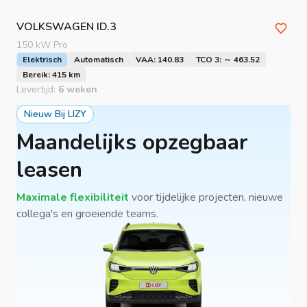
VOLKSWAGEN
ID.3
150 kW Pro
Elektrisch
Automatisch
VAA: 140.83
TCO 3: ～ 463.52
Bereik: 415 km
Levertijd:
6 weken
Nieuw Bij LIZY
Maandelijks opzegbaar
leasen
Maximale flexibiliteit
voor tijdelijke projecten, nieuwe
collega's en groeiende teams.