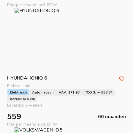
Prijs per maand excl. BTW
HYUNDAI
IONIQ 6
Elektro Uniq
Elektrisch
Automatisch
VAA: 171.93
TCO 3: ～ 558.84
Bereik: 614 km
Levertijd:
6 weken
559
66 maanden
Prijs per maand excl. BTW