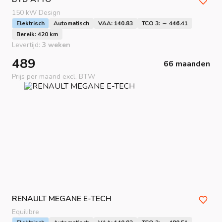
150 kW Design
Elektrisch
Automatisch
VAA: 140.83
TCO 3: ～ 446.41
Bereik: 420 km
Levertijd:
3 weken
489
66 maanden
Prijs per maand excl. BTW
RENAULT
MEGANE E-TECH
Equilibre