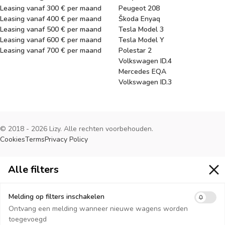
Leasing vanaf 300 € per maand
Peugeot 208
Leasing vanaf 400 € per maand
Škoda Enyaq
Leasing vanaf 500 € per maand
Tesla Model 3
Leasing vanaf 600 € per maand
Tesla Model Y
Leasing vanaf 700 € per maand
Polestar 2
Volkswagen ID.4
Mercedes EQA
Volkswagen ID.3
© 2018 - 2026 Lizy. Alle rechten voorbehouden.
Cookies
Terms
Privacy Policy
Alle filters
Alle filters
Melding op filters inschakelen
Ontvang een melding wanneer nieuwe wagens worden
toegevoegd