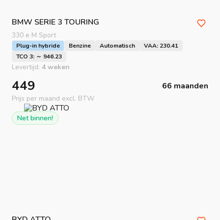
BMW
SERIE 3 TOURING
330 e M Sport
Plug-in hybride
Benzine
Automatisch
VAA: 230.41
TCO 3: ～ 946.23
Levertijd:
4 weken
449
66 maanden
Prijs per maand excl. BTW
Net binnen!
BYD
ATTO