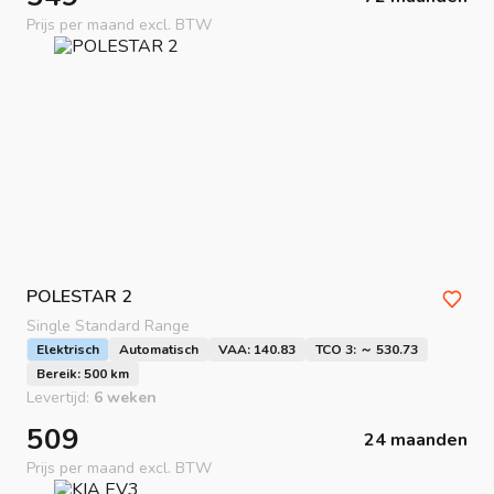
Prijs per maand excl. BTW
POLESTAR
2
Single Standard Range
Elektrisch
Automatisch
VAA: 140.83
TCO 3: ～ 530.73
Bereik: 500 km
Levertijd:
6 weken
509
24 maanden
Prijs per maand excl. BTW