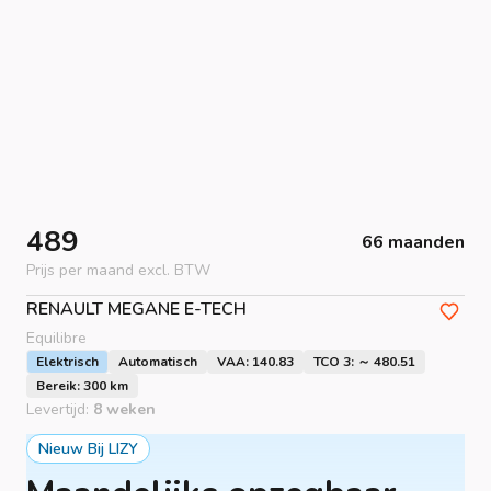
489
66 maanden
Prijs per maand excl. BTW
RENAULT
MEGANE E-TECH
Equilibre
Elektrisch
Automatisch
VAA: 140.83
TCO 3: ～ 480.51
Bereik: 300 km
Levertijd:
8 weken
Nieuw Bij LIZY