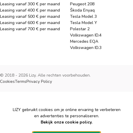
Leasing vanaf 300 € per maand
Peugeot 208
Leasing vanaf 400 € per maand
Škoda Enyaq
Leasing vanaf 500 € per maand
Tesla Model 3
Leasing vanaf 600 € per maand
Tesla Model Y
Leasing vanaf 700 € per maand
Polestar 2
Volkswagen ID.4
Mercedes EQA
Volkswagen ID.3
© 2018 - 2026 Lizy. Alle rechten voorbehouden.
Cookies
Terms
Privacy Policy
Cookies
LIZY gebruikt cookies om je online ervaring te verbeteren
en advertenties te personaliseren.
Bekijk onze cookie policy.