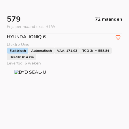
579
72 maanden
Prijs per maand excl. BTW
HYUNDAI
IONIQ 6
Elektro Uniq
Elektrisch
Automatisch
VAA: 171.93
TCO 3: ～ 558.84
Bereik: 614 km
Levertijd:
6 weken