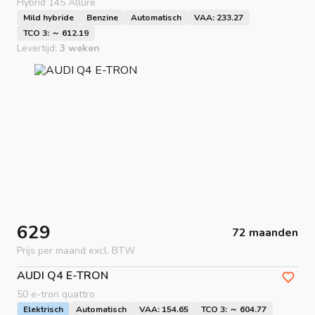
Hybrid 145 Allure
Mild hybride
Benzine
Automatisch
VAA: 233.27
TCO 3: ～ 612.19
Levertijd:
3 weken
629
72 maanden
Prijs per maand excl. BTW
AUDI
Q4 E-TRON
50 e-tron quattro
Elektrisch
Automatisch
VAA: 154.65
TCO 3: ～ 604.77