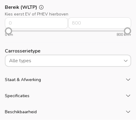
Bereik (WLTP)
Kies eerst EV of PHEV hierboven
0 km
800 km+
Carrosserietype
Alle types
La
Staat & Afwerking
La
Specificaties
La
Beschikbaarheid