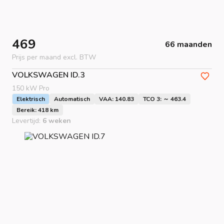
469
66 maanden
Prijs per maand excl. BTW
VOLKSWAGEN
ID.3
150 kW Pro
Elektrisch
Automatisch
VAA: 140.83
TCO 3: ～ 463.4
Bereik: 418 km
Levertijd:
6 weken