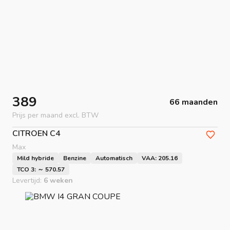
389
66 maanden
Prijs per maand excl. BTW
CITROEN
C4
Max
Mild hybride
Benzine
Automatisch
VAA: 205.16
TCO 3: ～ 570.57
Levertijd:
6 weken