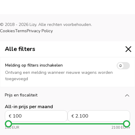
© 2018 - 2026 Lizy. Alle rechten voorbehouden.
Cookies
Terms
Privacy Policy
Alle filters
Alle filters
Melding op filters inschakelen
Ontvang een melding wanneer nieuwe wagens worden
toegevoegd
Prijs en fiscaliteit
Laad meer
All-in prijs per maand
€
€
100 EUR
2100 EUR+