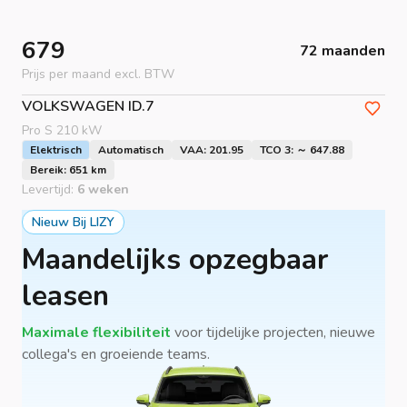
679
72 maanden
Prijs per maand excl. BTW
VOLKSWAGEN
ID.7
Pro S 210 kW
Elektrisch
Automatisch
VAA: 201.95
TCO 3: ～ 647.88
Bereik: 651 km
Levertijd:
6 weken
Nieuw Bij LIZY
Maandelijks opzegbaar
leasen
Maximale flexibiliteit
voor tijdelijke projecten, nieuwe
collega's en groeiende teams.