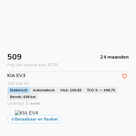
509
24 maanden
Prijs per maand excl. BTW
KIA
EV3
150 kW Air
Elektrisch
Automatisch
VAA: 140.83
TCO 3: ～ 496.75
Bereik: 436 km
Levertijd:
1 week
Betaalbaar en flexibel