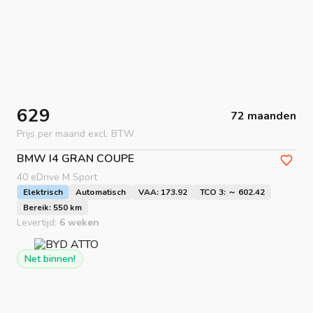
629
72 maanden
Prijs per maand excl. BTW
BMW
I4 GRAN COUPE
40 eDrive M Sport
Elektrisch
Automatisch
VAA: 173.92
TCO 3: ～ 602.42
Bereik: 550 km
Levertijd:
6 weken
Net binnen!