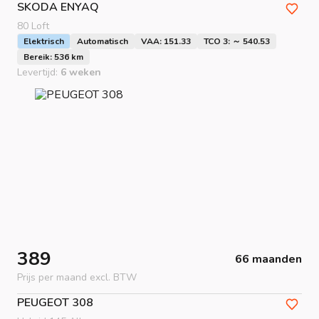
SKODA
ENYAQ
80 Loft
Elektrisch
Automatisch
VAA: 151.33
TCO 3: ～ 540.53
Bereik: 536 km
Levertijd:
6 weken
389
66 maanden
Prijs per maand excl. BTW
PEUGEOT
308