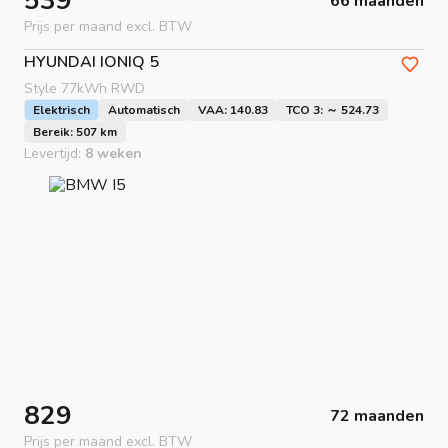
539
66 maanden
Prijs per maand excl. BTW
HYUNDAI
IONIQ 5
Style 77kWh RWD
Elektrisch
Automatisch
VAA: 140.83
TCO 3: ～ 524.73
Bereik: 507 km
Levertijd:
8 weken
829
72 maanden
Prijs per maand excl. BTW