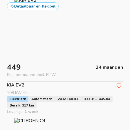
Betaalbaar en flexibel
449
24 maanden
Prijs per maand excl. BTW
KIA
EV2
108 kW Air
Elektrisch
Automatisch
VAA: 140.83
TCO 3: ～ 445.84
Bereik: 317 km
Levertijd:
1 week