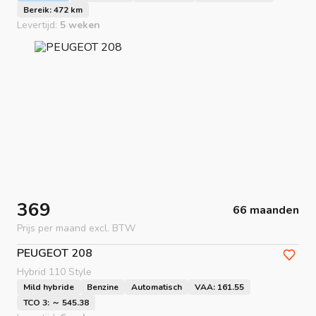
Bereik: 472 km
Levertijd:
5 weken
369
66 maanden
Prijs per maand excl. BTW
PEUGEOT
208
Hybrid 110 Style
Mild hybride
Benzine
Automatisch
VAA: 161.55
TCO 3: ～ 545.38