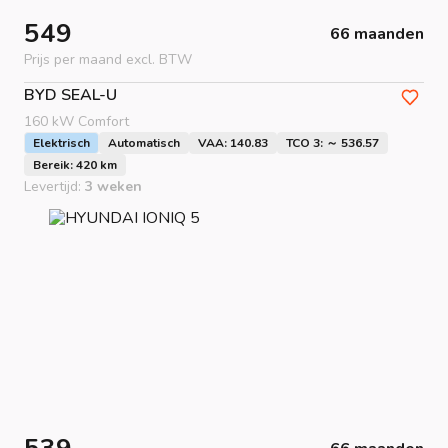
549
66 maanden
Prijs per maand excl. BTW
BYD
SEAL-U
160 kW Comfort
Elektrisch
Automatisch
VAA: 140.83
TCO 3: ～ 536.57
Bereik: 420 km
Levertijd:
3 weken