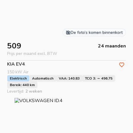
De foto’s komen binnenkort
509
24 maanden
Prijs per maand excl. BTW
KIA
EV4
150 kW Air
Elektrisch
Automatisch
VAA: 140.83
TCO 3: ～ 496.75
Bereik: 440 km
Levertijd:
2 weken