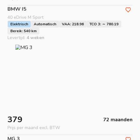
BMW
I5
40 eDrive M Sport
Elektrisch
Automatisch
VAA: 218.96
TCO 3: ～ 780.19
Bereik: 540 km
Levertijd:
4 weken
379
72 maanden
Prijs per maand excl. BTW
MG
3