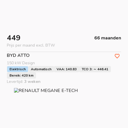
449
66 maanden
Prijs per maand excl. BTW
BYD
ATTO
150 kW Design
Elektrisch
Automatisch
VAA: 140.83
TCO 3: ～ 446.41
Bereik: 420 km
Levertijd:
3 weken