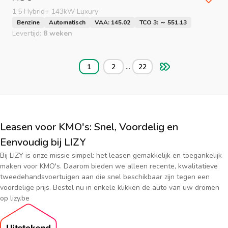
1.5 Hybrid+ 143kW Luxury
Benzine
Automatisch
VAA: 145.02
TCO 3: ～ 551.13
Levertijd:
8 weken
...
1
2
22
Leasen voor KMO's: Snel, Voordelig en
Eenvoudig bij LIZY
Bij LIZY is onze missie simpel: het leasen gemakkelijk en toegankelijk
maken voor KMO's. Daarom bieden we alleen recente, kwalitatieve
tweedehandsvoertuigen aan die snel beschikbaar zijn tegen een
voordelige prijs. Bestel nu in enkele klikken de auto van uw dromen
op lizy.be