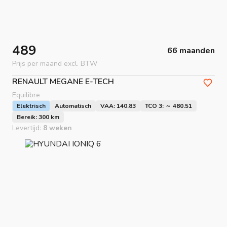
489
66 maanden
Prijs per maand excl. BTW
RENAULT
MEGANE E-TECH
Equilibre
Elektrisch
Automatisch
VAA: 140.83
TCO 3: ～ 480.51
Bereik: 300 km
Levertijd:
8 weken