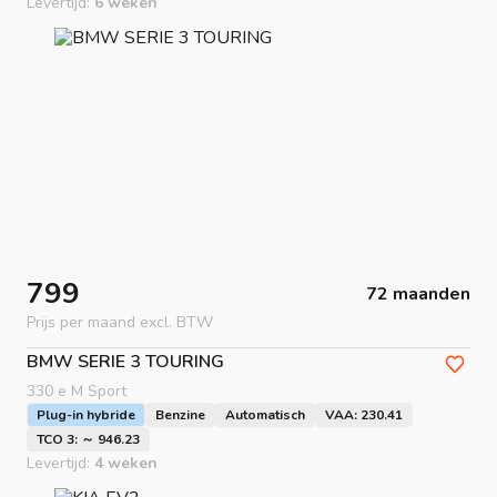
Levertijd:
6 weken
799
72 maanden
Prijs per maand excl. BTW
BMW
SERIE 3 TOURING
330 e M Sport
Plug-in hybride
Benzine
Automatisch
VAA: 230.41
TCO 3: ～ 946.23
Levertijd:
4 weken