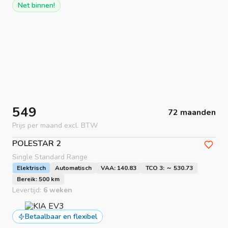
Net binnen!
549
72 maanden
Prijs per maand excl. BTW
POLESTAR
2
Single Standard Range
Elektrisch
Automatisch
VAA: 140.83
TCO 3: ～ 530.73
Bereik: 500 km
Levertijd:
6 weken
Betaalbaar en flexibel