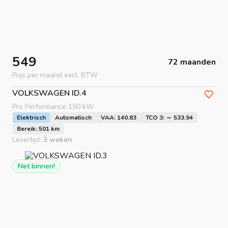
549
72 maanden
Prijs per maand excl. BTW
VOLKSWAGEN
ID.4
Pro Performance 150 kW
Elektrisch
Automatisch
VAA: 140.83
TCO 3: ～ 533.94
Bereik: 501 km
Levertijd:
3 weken
Net binnen!