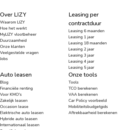
Over LIZY
Leasing per
Waarom LIZY
contractduur
Hoe het werkt
Leasing 6 maanden
MyLIZY vlootbeheer
Leasing 1 jaar
Duurzaamheid
Leasing 18 maanden
Onze klanten
Leasing 2 jaar
Veelgestelde vragen
Leasing 3 jaar
Jobs
Leasing 4 jaar
Leasing 5 jaar
Auto leasen
Onze tools
Blog
Tools
Financiële renting
TCO berekenen
Voor KMO's
VAA berekenen
Zakelijk leasen
Car Policy voorbeeld
Occasion lease
Mobiliteitsbudgetgids
Elektrische auto leasen
Aftrekbaarheid berekenen
Hybride auto leasen
Internationaal leasen