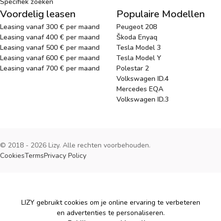
Specifiek zoeken
Voordelig leasen
Populaire Modellen
Leasing vanaf 300 € per maand
Peugeot 208
Leasing vanaf 400 € per maand
Škoda Enyaq
Leasing vanaf 500 € per maand
Tesla Model 3
Leasing vanaf 600 € per maand
Tesla Model Y
Leasing vanaf 700 € per maand
Polestar 2
Volkswagen ID.4
Mercedes EQA
Volkswagen ID.3
© 2018 - 2026 Lizy. Alle rechten voorbehouden.
Cookies
Terms
Privacy Policy
Cookies
LIZY gebruikt cookies om je online ervaring te verbeteren
en advertenties te personaliseren.