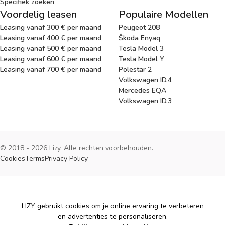
Specifiek zoeken
Voordelig leasen
Populaire Modellen
Leasing vanaf 300 € per maand
Peugeot 208
Leasing vanaf 400 € per maand
Škoda Enyaq
Leasing vanaf 500 € per maand
Tesla Model 3
Leasing vanaf 600 € per maand
Tesla Model Y
Leasing vanaf 700 € per maand
Polestar 2
Volkswagen ID.4
Mercedes EQA
Volkswagen ID.3
© 2018 - 2026 Lizy. Alle rechten voorbehouden.
Cookies
Terms
Privacy Policy
Cookies
LIZY gebruikt cookies om je online ervaring te verbeteren
en advertenties te personaliseren.