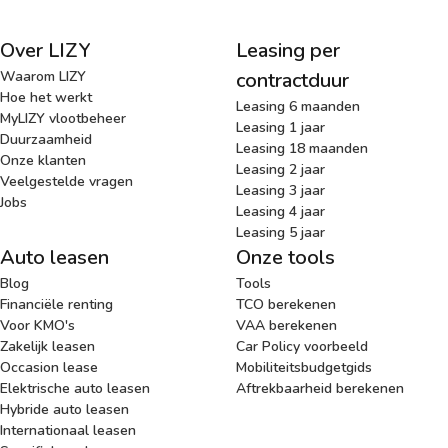
Over LIZY
Leasing per
Waarom LIZY
contractduur
Hoe het werkt
Leasing 6 maanden
MyLIZY vlootbeheer
Leasing 1 jaar
Duurzaamheid
Leasing 18 maanden
Onze klanten
Leasing 2 jaar
Veelgestelde vragen
Leasing 3 jaar
Jobs
Leasing 4 jaar
Leasing 5 jaar
Auto leasen
Onze tools
Blog
Tools
Financiële renting
TCO berekenen
Voor KMO's
VAA berekenen
Zakelijk leasen
Car Policy voorbeeld
Occasion lease
Mobiliteitsbudgetgids
Elektrische auto leasen
Aftrekbaarheid berekenen
Hybride auto leasen
Internationaal leasen