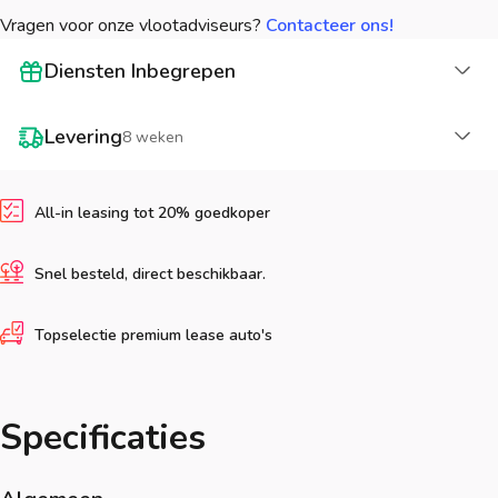
Vragen voor onze vlootadviseurs?
Contacteer ons!
La
Diensten Inbegrepen
La
Levering
8 weken
All-in leasing tot 20% goedkoper
Snel besteld, direct beschikbaar.
Topselectie premium lease auto's
Specificaties