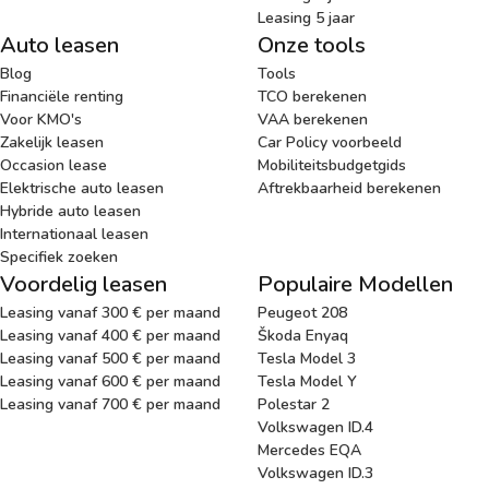
Leasing 5 jaar
Auto leasen
Onze tools
Blog
Tools
Financiële renting
TCO berekenen
Voor KMO's
VAA berekenen
Zakelijk leasen
Car Policy voorbeeld
Occasion lease
Mobiliteitsbudgetgids
Elektrische auto leasen
Aftrekbaarheid berekenen
Hybride auto leasen
Internationaal leasen
Specifiek zoeken
Voordelig leasen
Populaire Modellen
Leasing vanaf 300 € per maand
Peugeot 208
Leasing vanaf 400 € per maand
Škoda Enyaq
Leasing vanaf 500 € per maand
Tesla Model 3
Leasing vanaf 600 € per maand
Tesla Model Y
Leasing vanaf 700 € per maand
Polestar 2
Volkswagen ID.4
Mercedes EQA
Volkswagen ID.3