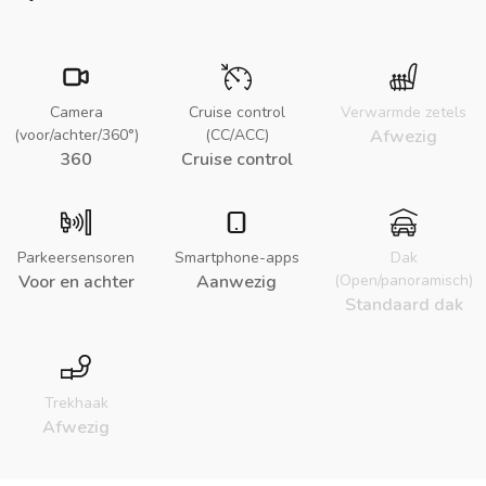
Camera
Cruise control
Verwarmde zetels
(voor/achter/360°)
(CC/ACC)
Afwezig
360
Cruise control
Parkeersensoren
Smartphone-apps
Dak
Voor en achter
Aanwezig
(Open/panoramisch)
Standaard dak
Trekhaak
Afwezig