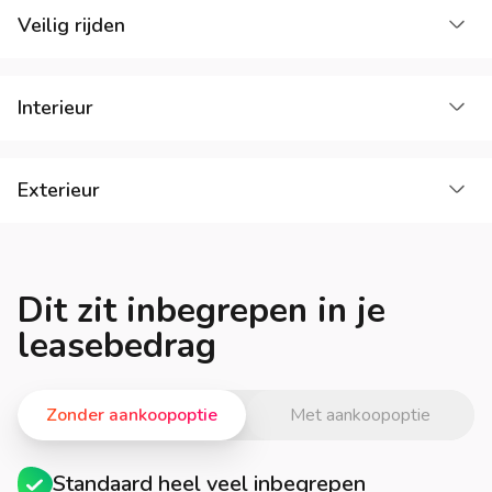
La
Veilig rijden
La
Interieur
La
Exterieur
Dit zit inbegrepen in je
leasebedrag
Zonder aankoopoptie
Met aankoopoptie
Standaard heel veel inbegrepen