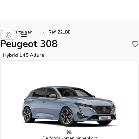
›
Alle voertuigen
Ref: Z21BE
Peugeot 308
B
Hybrid 145 Allure
De foto’s komen binnenkort