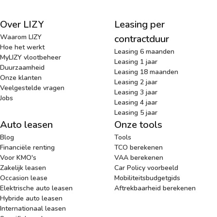
Over LIZY
Leasing per
Waarom LIZY
contractduur
Hoe het werkt
Leasing 6 maanden
MyLIZY vlootbeheer
Leasing 1 jaar
Duurzaamheid
Leasing 18 maanden
Onze klanten
Leasing 2 jaar
Veelgestelde vragen
Leasing 3 jaar
Jobs
Leasing 4 jaar
Leasing 5 jaar
Auto leasen
Onze tools
Blog
Tools
Financiële renting
TCO berekenen
Voor KMO's
VAA berekenen
Zakelijk leasen
Car Policy voorbeeld
Occasion lease
Mobiliteitsbudgetgids
Elektrische auto leasen
Aftrekbaarheid berekenen
Hybride auto leasen
Internationaal leasen