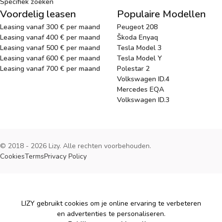
Specifiek zoeken
Voordelig leasen
Populaire Modellen
Leasing vanaf 300 € per maand
Peugeot 208
Leasing vanaf 400 € per maand
Škoda Enyaq
Leasing vanaf 500 € per maand
Tesla Model 3
Leasing vanaf 600 € per maand
Tesla Model Y
Leasing vanaf 700 € per maand
Polestar 2
Volkswagen ID.4
Mercedes EQA
Volkswagen ID.3
© 2018 - 2026 Lizy. Alle rechten voorbehouden.
Cookies
Terms
Privacy Policy
Cookies
LIZY gebruikt cookies om je online ervaring te verbeteren
en advertenties te personaliseren.