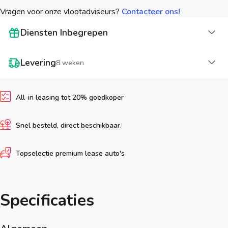
Vragen voor onze vlootadviseurs?
Contacteer ons!
La
Diensten Inbegrepen
La
Levering
8 weken
All-in leasing tot 20% goedkoper
Snel besteld, direct beschikbaar.
Topselectie premium lease auto's
Specificaties