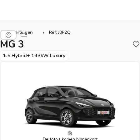
›
Alle voertuigen
Ref: J0PZQ
MG 3
B
1.5 Hybrid+ 143kW Luxury
De foto’s komen binnenkort