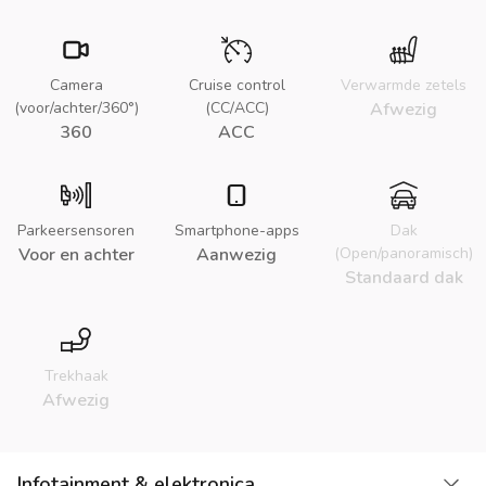
Camera
Cruise control
Verwarmde zetels
(voor/achter/360°)
(CC/ACC)
Afwezig
360
ACC
Parkeersensoren
Smartphone-apps
Dak
Voor en achter
Aanwezig
(Open/panoramisch)
Standaard dak
Trekhaak
Afwezig
La
Infotainment & elektronica