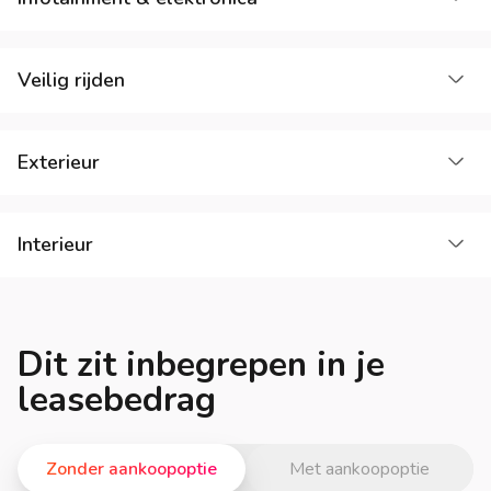
La
Veilig rijden
La
Exterieur
La
Interieur
Dit zit inbegrepen in je
leasebedrag
Zonder aankoopoptie
Met aankoopoptie