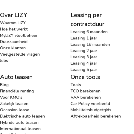
Over LIZY
Leasing per
Waarom LIZY
contractduur
Hoe het werkt
Leasing 6 maanden
MyLIZY vlootbeheer
Leasing 1 jaar
Duurzaamheid
Leasing 18 maanden
Onze klanten
Leasing 2 jaar
Veelgestelde vragen
Leasing 3 jaar
Jobs
Leasing 4 jaar
Leasing 5 jaar
Auto leasen
Onze tools
Blog
Tools
Financiële renting
TCO berekenen
Voor KMO's
VAA berekenen
Zakelijk leasen
Car Policy voorbeeld
Occasion lease
Mobiliteitsbudgetgids
Elektrische auto leasen
Aftrekbaarheid berekenen
Hybride auto leasen
Internationaal leasen