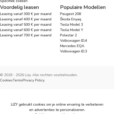
Specifiek zoeken
Voordelig leasen
Populaire Modellen
Leasing vanaf 300 € per maand
Peugeot 208
Leasing vanaf 400 € per maand
Škoda Enyaq
Leasing vanaf 500 € per maand
Tesla Model 3
Leasing vanaf 600 € per maand
Tesla Model Y
Leasing vanaf 700 € per maand
Polestar 2
Volkswagen ID.4
Mercedes EQA
Volkswagen ID.3
© 2018 - 2026 Lizy. Alle rechten voorbehouden.
Cookies
Terms
Privacy Policy
Cookies
LIZY gebruikt cookies om je online ervaring te verbeteren
en advertenties te personaliseren.