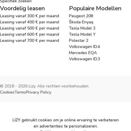
Specifiek zoeken
Voordelig leasen
Populaire Modellen
Leasing vanaf 300 € per maand
Peugeot 208
Leasing vanaf 400 € per maand
Škoda Enyaq
Leasing vanaf 500 € per maand
Tesla Model 3
Leasing vanaf 600 € per maand
Tesla Model Y
Leasing vanaf 700 € per maand
Polestar 2
Volkswagen ID.4
Mercedes EQA
Volkswagen ID.3
© 2018 - 2026 Lizy. Alle rechten voorbehouden.
Cookies
Terms
Privacy Policy
Cookies
LIZY gebruikt cookies om je online ervaring te verbeteren
en advertenties te personaliseren.