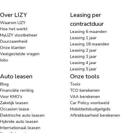
Over LIZY
Leasing per
Waarom LIZY
contractduur
Hoe het werkt
Leasing 6 maanden
MyLIZY vlootbeheer
Leasing 1 jaar
Duurzaamheid
Leasing 18 maanden
Onze klanten
Leasing 2 jaar
Veelgestelde vragen
Leasing 3 jaar
Jobs
Leasing 4 jaar
Leasing 5 jaar
Auto leasen
Onze tools
Blog
Tools
Financiële renting
TCO berekenen
Voor KMO's
VAA berekenen
Zakelijk leasen
Car Policy voorbeeld
Occasion lease
Mobiliteitsbudgetgids
Elektrische auto leasen
Aftrekbaarheid berekenen
Hybride auto leasen
Internationaal leasen