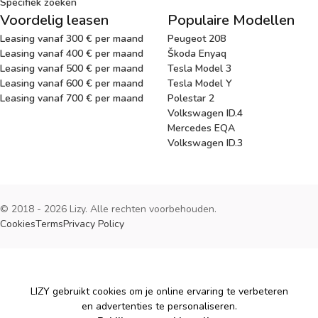
Specifiek zoeken
Voordelig leasen
Populaire Modellen
Leasing vanaf 300 € per maand
Peugeot 208
Leasing vanaf 400 € per maand
Škoda Enyaq
Leasing vanaf 500 € per maand
Tesla Model 3
Leasing vanaf 600 € per maand
Tesla Model Y
Leasing vanaf 700 € per maand
Polestar 2
Volkswagen ID.4
Mercedes EQA
Volkswagen ID.3
© 2018 - 2026 Lizy. Alle rechten voorbehouden.
Cookies
Terms
Privacy Policy
Cookies
LIZY gebruikt cookies om je online ervaring te verbeteren
en advertenties te personaliseren.