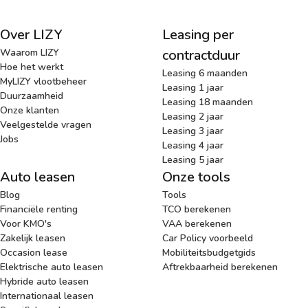
Over LIZY
Leasing per
Waarom LIZY
contractduur
Hoe het werkt
Leasing 6 maanden
MyLIZY vlootbeheer
Leasing 1 jaar
Duurzaamheid
Leasing 18 maanden
Onze klanten
Leasing 2 jaar
Veelgestelde vragen
Leasing 3 jaar
Jobs
Leasing 4 jaar
Leasing 5 jaar
Auto leasen
Onze tools
Blog
Tools
Financiële renting
TCO berekenen
Voor KMO's
VAA berekenen
Zakelijk leasen
Car Policy voorbeeld
Occasion lease
Mobiliteitsbudgetgids
Elektrische auto leasen
Aftrekbaarheid berekenen
Hybride auto leasen
Internationaal leasen