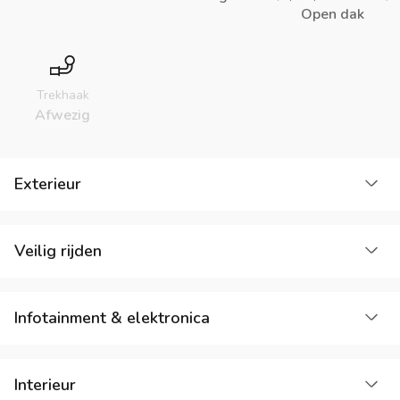
Open dak
Trekhaak
Afwezig
La
Exterieur
La
Veilig rijden
La
Infotainment & elektronica
La
Interieur