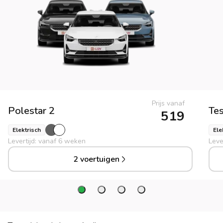
Prijs vanaf
Polestar
2
Tes
519
Elektrisch
Ele
Levertijd: vanaf 6 weken
Leve
2 voertuigen