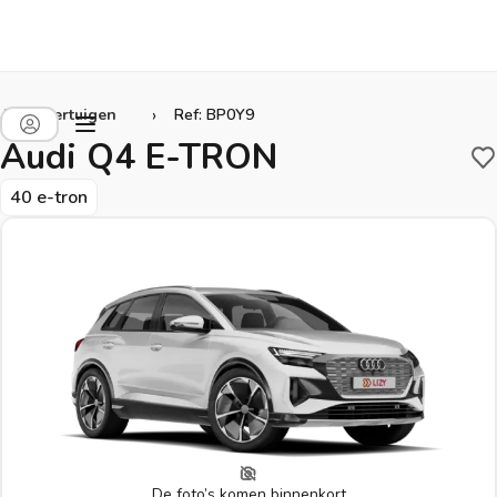
›
Alle voertuigen
Ref: BP0Y9
Audi Q4 E-TRON
B
40 e-tron
De foto’s komen binnenkort