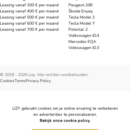
Leasing vanaf 300 € per maand
Peugeot 208
Leasing vanaf 400 € per maand
Škoda Enyaq
Leasing vanaf 500 € per maand
Tesla Model 3
Leasing vanaf 600 € per maand
Tesla Model Y
Leasing vanaf 700 € per maand
Polestar 2
Volkswagen ID.4
Mercedes EQA
Volkswagen ID.3
© 2018 - 2026 Lizy. Alle rechten voorbehouden.
Cookies
Terms
Privacy Policy
Cookies
LIZY gebruikt cookies om je online ervaring te verbeteren
en advertenties te personaliseren.
Bekijk onze cookie policy.