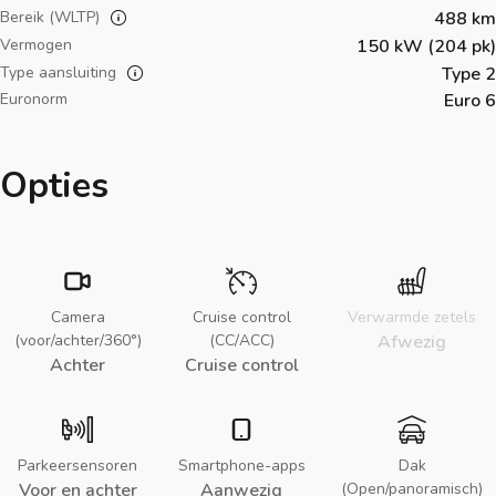
Bereik (WLTP)
488 km
Vermogen
150 kW (204 pk)
Type aansluiting
Type 2
Euronorm
Euro 6
Opties
Camera
Cruise control
Verwarmde zetels
(voor/achter/360°)
(CC/ACC)
Afwezig
Achter
Cruise control
Parkeersensoren
Smartphone-apps
Dak
Voor en achter
Aanwezig
(Open/panoramisch)