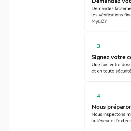
Demandez vot
Demandez facilemen
les vérifications f
MyLIZY.
3
Signez votre c
Une fois votre doss
et en toute sécurit
4
Nous préparon
Nous inspectons mi
l’intérieur et l’ext