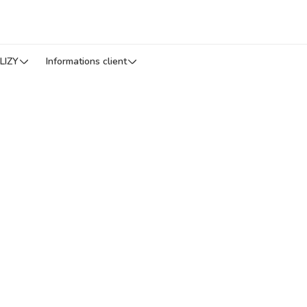
LIZY
Informations client
ures presque
 moins cher et
épendants et les PME.