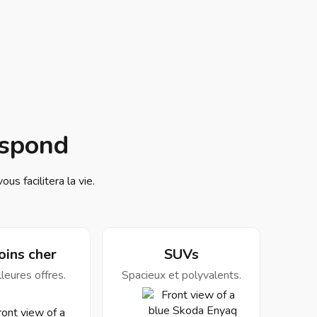
espond
us facilitera la vie.
oins cher
SUVs
leures offres.
Spacieux et polyvalents.