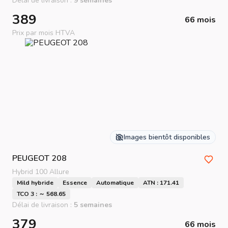
Délai de livraison :
9 semaines
389
66 mois
Prix par mois HTVA
Images bientôt disponibles
PEUGEOT
208
Hybrid 100 Allure
Mild hybride
Essence
Automatique
ATN : 171.41
TCO 3 : ～ 568.65
Délai de livraison :
5 semaines
379
66 mois