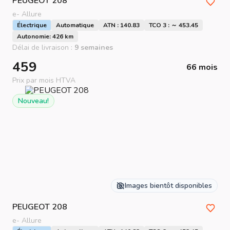
PEUGEOT
208
e- Allure
Électrique
Automatique
ATN : 140.83
TCO 3 : ～ 453.45
Autonomie: 426 km
Délai de livraison :
9 semaines
459
66 mois
Prix par mois HTVA
Nouveau!
Images bientôt disponibles
PEUGEOT
208
e- Allure