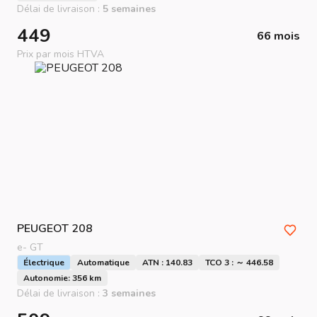
Délai de livraison :
5 semaines
449
66 mois
Prix par mois HTVA
PEUGEOT
208
e- GT
Électrique
Automatique
ATN : 140.83
TCO 3 : ～ 446.58
Autonomie: 356 km
Délai de livraison :
3 semaines