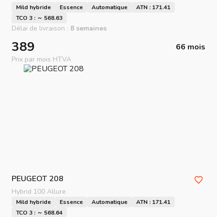
Mild hybride
Essence
Automatique
ATN : 171.41
TCO 3 : ～ 568.63
Délai de livraison :
8 semaines
389
66 mois
Prix par mois HTVA
PEUGEOT
208
Hybrid 100 Allure
Mild hybride
Essence
Automatique
ATN : 171.41
TCO 3 : ～ 568.64