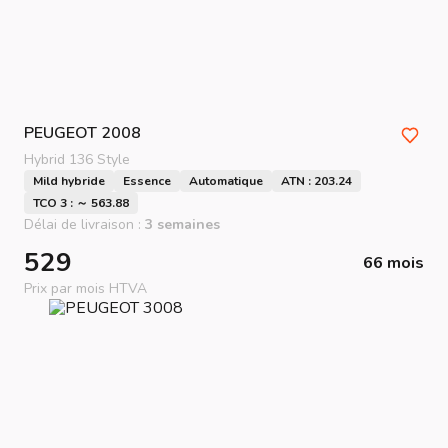
PEUGEOT
2008
Hybrid 136 Style
Mild hybride
Essence
Automatique
ATN : 203.24
TCO 3 : ～ 563.88
Délai de livraison :
3 semaines
529
66 mois
Prix par mois HTVA