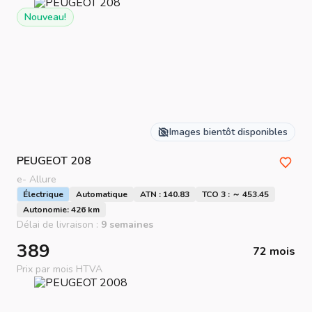
Nouveau!
Images bientôt disponibles
PEUGEOT
208
e- Allure
Électrique
Automatique
ATN : 140.83
TCO 3 : ～ 453.45
Autonomie: 426 km
Délai de livraison :
9 semaines
389
72 mois
Prix par mois HTVA