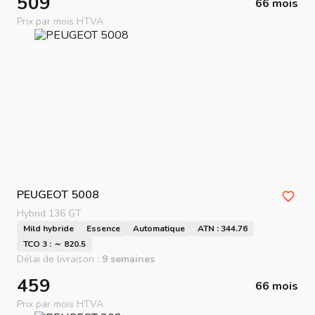
509
66 mois
Prix par mois HTVA
PEUGEOT
5008
Hybrid 136 GT
Mild hybride
Essence
Automatique
ATN : 344.76
TCO 3 : ～ 820.5
Délai de livraison :
9 semaines
459
66 mois
Prix par mois HTVA