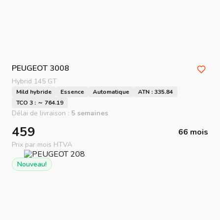
PEUGEOT
3008
Hybrid 145 GT
Mild hybride
Essence
Automatique
ATN : 335.84
TCO 3 : ～ 764.19
Délai de livraison :
5 semaines
459
66 mois
Prix par mois HTVA
Nouveau!