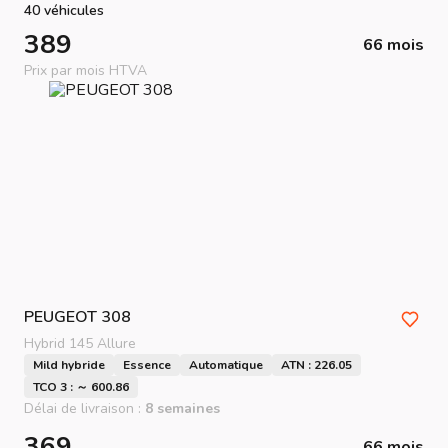
40 véhicules
389
66 mois
Prix par mois HTVA
PEUGEOT
308
Hybrid 145 Allure
Mild hybride
Essence
Automatique
ATN : 226.05
TCO 3 : ～ 600.86
Délai de livraison :
8 semaines
369
66 mois