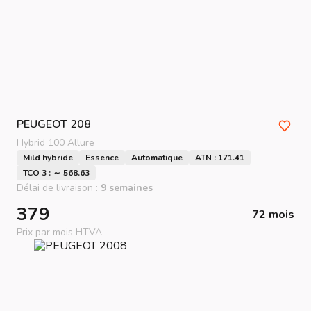
PEUGEOT
208
Hybrid 100 Allure
Mild hybride
Essence
Automatique
ATN : 171.41
TCO 3 : ～ 568.63
Délai de livraison :
9 semaines
379
72 mois
Prix par mois HTVA