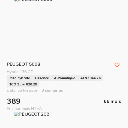
PEUGEOT
5008
Hybrid 136 GT
Mild hybride
Essence
Automatique
ATN : 344.76
TCO 3 : ～ 820.29
Délai de livraison :
8 semaines
389
66 mois
Prix par mois HTVA