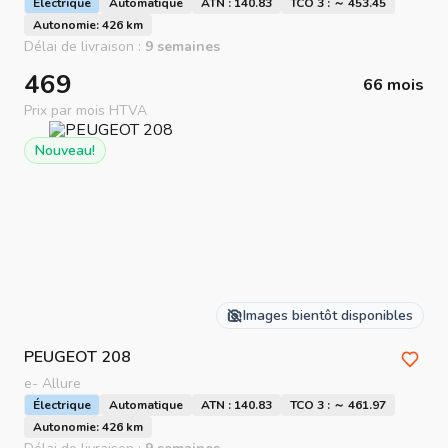
Électrique
Automatique
ATN : 140.83
TCO 3 : ～ 453.45
Autonomie: 426 km
Délai de livraison :
9 semaines
469
66 mois
Prix par mois HTVA
Nouveau!
Images bientôt disponibles
PEUGEOT
208
e- Allure
Électrique
Automatique
ATN : 140.83
TCO 3 : ～ 461.97
Autonomie: 426 km