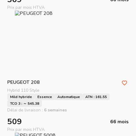
Prix par mois HTVA
PEUGEOT
208
Hybrid 110 Style
Mild hybride
Essence
Automatique
ATN : 161.55
TCO 3 : ～ 545.38
Délai de livraison :
6 semaines
509
66 mois
Prix par mois HTVA