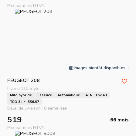
Prix par mois HTVA
Images bientôt disponibles
PEUGEOT
208
Hybrid 110 Style
Mild hybride
Essence
Automatique
ATN : 162.43
TCO 3 : ～ 556.97
Délai de livraison :
8 semaines
519
66 mois
Prix par mois HTVA