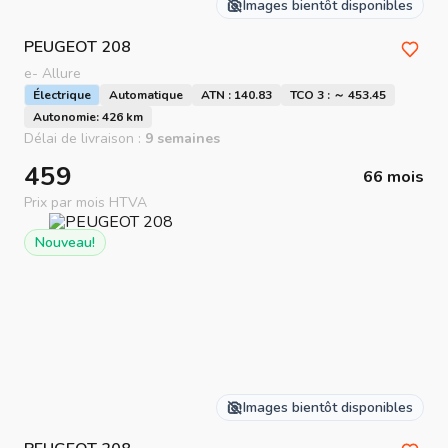
Images bientôt disponibles
PEUGEOT
208
e- Allure
Électrique
Automatique
ATN : 140.83
TCO 3 : ～ 453.45
Autonomie: 426 km
Délai de livraison :
9 semaines
459
66 mois
Prix par mois HTVA
Nouveau!
Images bientôt disponibles