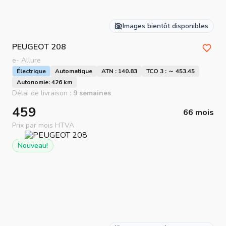
Images bientôt disponibles
PEUGEOT
208
e- Allure
Électrique
Automatique
ATN : 140.83
TCO 3 : ～ 453.45
Autonomie: 426 km
Délai de livraison :
9 semaines
459
66 mois
Prix par mois HTVA
Nouveau!