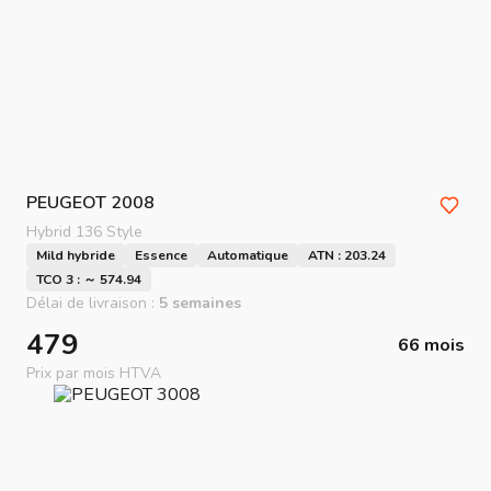
PEUGEOT
2008
Hybrid 136 Style
Mild hybride
Essence
Automatique
ATN : 203.24
TCO 3 : ～ 574.94
Délai de livraison :
5 semaines
479
66 mois
Prix par mois HTVA