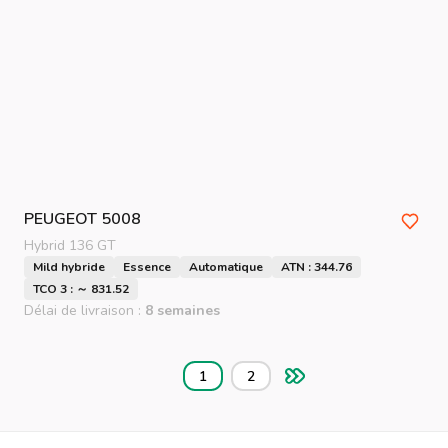
PEUGEOT
5008
Hybrid 136 GT
Mild hybride
Essence
Automatique
ATN : 344.76
TCO 3 : ～ 831.52
Délai de livraison :
8 semaines
1
2