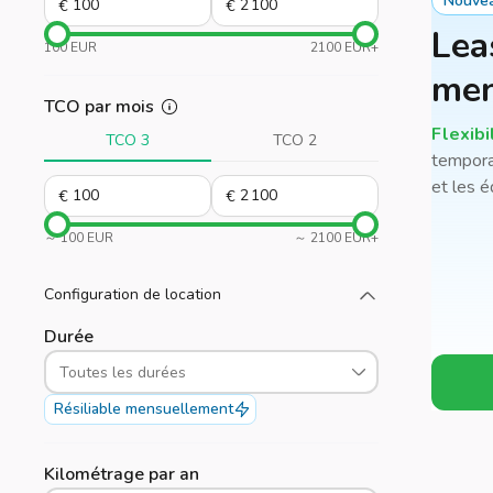
Nouvea
€
€
Lea
100 EUR
2100 EUR+
men
TCO par mois
Flexibi
TCO 3
TCO 2
tempora
et les é
€
€
～ 100 EUR
～ 2100 EUR+
Configuration de location
Chargez plus
Durée
Toutes les durées
Résiliable mensuellement
Kilométrage par an