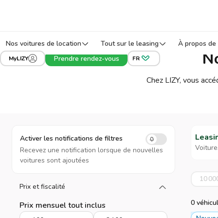
Nos voitures de location
Tout sur le leasing
À propos de 
No
Prendre rendez-vous
MyLIZY
FR
Chez LIZY, vous accé
Leasi
Activer les notifications de filtres
Voiture
Recevez une notification lorsque de nouvelles
voitures sont ajoutées
10 00
Prix et fiscalité
Chargez plus
0 véhicu
Prix mensuel tout inclus