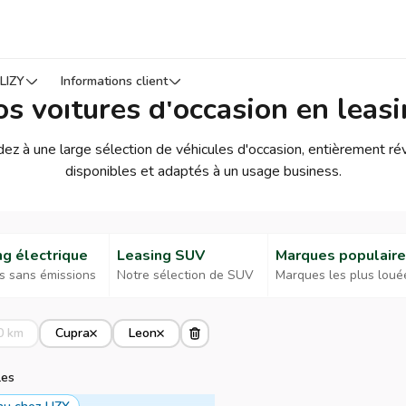
LIZY
Informations client
s voitures d'occasion en leas
dez à une large sélection de véhicules d'occasion, entièrement r
disponibles et adaptés à un usage business.
ng électrique
Leasing SUV
Marques populair
s sans émissions
Notre sélection de SUV
Marques les plus loué
0 km
Cupra
Leon
les