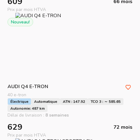
609
66 mois
Prix par mois HTVA
Nouveau!
AUDI
Q4 E-TRON
40 e-tron
Électrique
Automatique
ATN : 147.92
TCO 3 : ～ 585.65
Autonomie: 487 km
Délai de livraison :
8 semaines
629
72 mois
Prix par mois HTVA