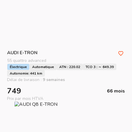
AUDI
E-TRON
55 quattro advanced
Électrique
Automatique
ATN : 220.02
TCO 3 : ～ 649.39
Autonomie: 441 km
Délai de livraison :
9 semaines
749
66 mois
Prix par mois HTVA