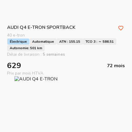
AUDI
Q4 E-TRON SPORTBACK
40 e-tron
Électrique
Automatique
ATN : 155.15
TCO 3 : ～ 586.51
Autonomie: 501 km
Délai de livraison :
5 semaines
629
72 mois
Prix par mois HTVA