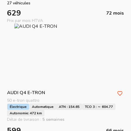
27 véhicules
629
72 mois
Prix par mois HTVA
AUDI
Q4 E-TRON
50 e-tron quattro
Électrique
Automatique
ATN : 154.65
TCO 3 : ～ 604.77
Autonomie: 472 km
Délai de livraison :
5 semaines
599
66 mois