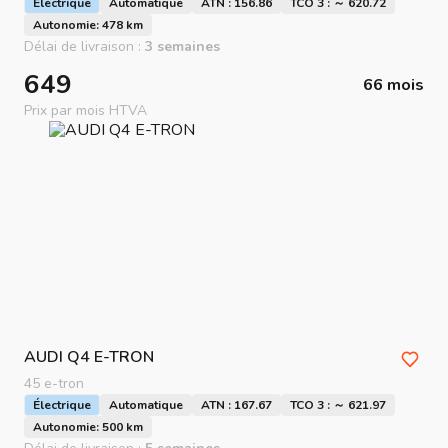
Électrique
Automatique
ATN : 156.86
TCO 3 : ～ 620.72
Autonomie: 478 km
Délai de livraison :
3 semaines
649
66 mois
Prix par mois HTVA
AUDI
Q4 E-TRON
45 e-tron
Électrique
Automatique
ATN : 167.67
TCO 3 : ～ 621.97
Autonomie: 500 km