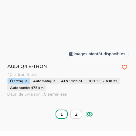
Images bientôt disponibles
AUDI
Q4 E-TRON
40 e-tron S line
Électrique
Automatique
ATN : 166.61
TCO 3 : ～ 630.23
Autonomie: 478 km
Délai de livraison :
5 semaines
1
2