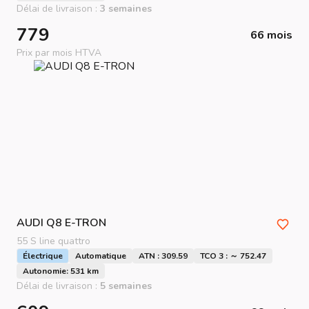
Délai de livraison :
3 semaines
779
66 mois
Prix par mois HTVA
AUDI
Q8 E-TRON
55 S line quattro
Électrique
Automatique
ATN : 309.59
TCO 3 : ～ 752.47
Autonomie: 531 km
Délai de livraison :
5 semaines