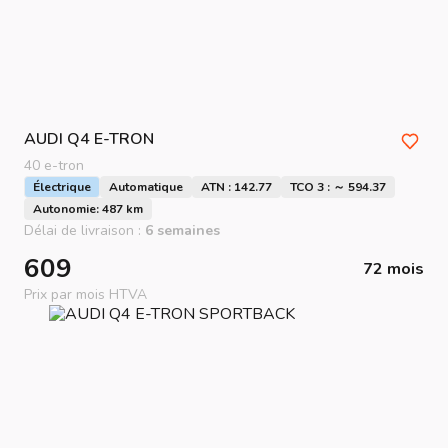
AUDI
Q4 E-TRON
40 e-tron
Électrique
Automatique
ATN : 142.77
TCO 3 : ～ 594.37
Autonomie: 487 km
Délai de livraison :
6 semaines
609
72 mois
Prix par mois HTVA