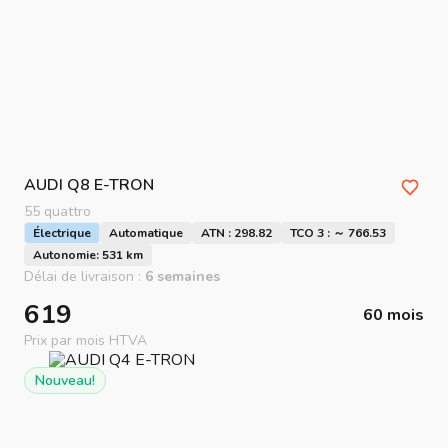
AUDI
Q8 E-TRON
55 quattro
Électrique
Automatique
ATN : 298.82
TCO 3 : ～ 766.53
Autonomie: 531 km
Délai de livraison :
6 semaines
619
60 mois
Prix par mois HTVA
Nouveau!