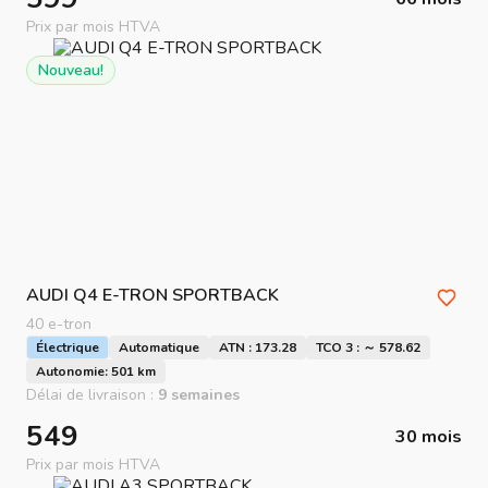
Prix par mois HTVA
Nouveau!
AUDI
Q4 E-TRON SPORTBACK
40 e-tron
Électrique
Automatique
ATN : 173.28
TCO 3 : ～ 578.62
Autonomie: 501 km
Délai de livraison :
9 semaines
549
30 mois
Prix par mois HTVA