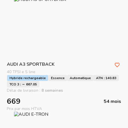
AUDI
A3 SPORTBACK
40 TFSI e S line
Hybride rechargeable
Essence
Automatique
ATN : 140.83
TCO 3 : ～ 667.05
Délai de livraison :
8 semaines
669
54 mois
Prix par mois HTVA