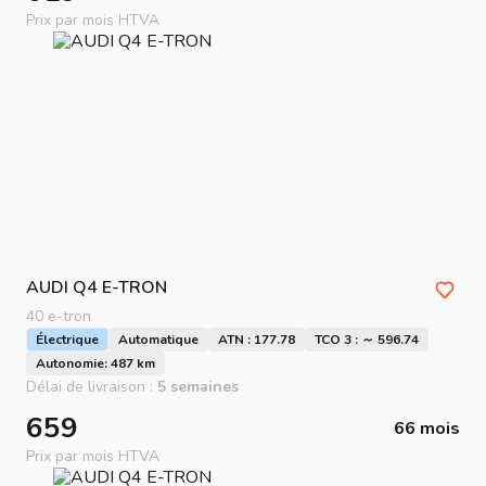
Prix par mois HTVA
AUDI
Q4 E-TRON
40 e-tron
Électrique
Automatique
ATN : 177.78
TCO 3 : ～ 596.74
Autonomie: 487 km
Délai de livraison :
5 semaines
659
66 mois
Prix par mois HTVA