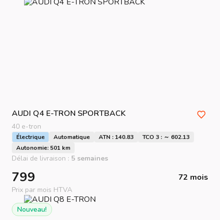
AUDI
Q4 E-TRON SPORTBACK
40 e-tron
Électrique
Automatique
ATN : 140.83
TCO 3 : ～ 602.13
Autonomie: 501 km
Délai de livraison :
5 semaines
799
72 mois
Prix par mois HTVA
Nouveau!