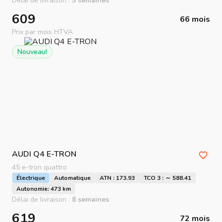
Délai de livraison :
5 semaines
609
66 mois
Prix par mois HTVA
Nouveau!
AUDI
Q4 E-TRON
45 e-tron quattro
Électrique
Automatique
ATN : 173.93
TCO 3 : ～ 588.41
Autonomie: 473 km
Délai de livraison :
8 semaines
619
72 mois