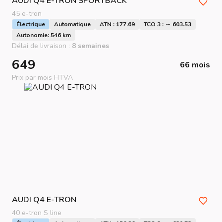
AUDI
Q4 E-TRON SPORTBACK
45 e-tron
Électrique
Automatique
ATN : 177.69
TCO 3 : ～ 603.53
Autonomie: 546 km
Délai de livraison :
8 semaines
649
66 mois
Prix par mois HTVA
AUDI
Q4 E-TRON
40 e-tron S line