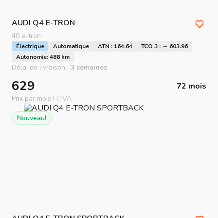
AUDI
Q4 E-TRON
40 e-tron
Électrique
Automatique
ATN : 164.64
TCO 3 : ～ 603.96
Autonomie: 488 km
Délai de livraison :
3 semaines
629
72 mois
Prix par mois HTVA
Nouveau!