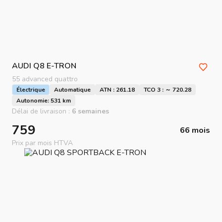
AUDI
Q8 E-TRON
55 advanced quattro
Électrique
Automatique
ATN : 261.18
TCO 3 : ～ 720.28
Autonomie: 531 km
Délai de livraison :
6 semaines
759
66 mois
Prix par mois HTVA