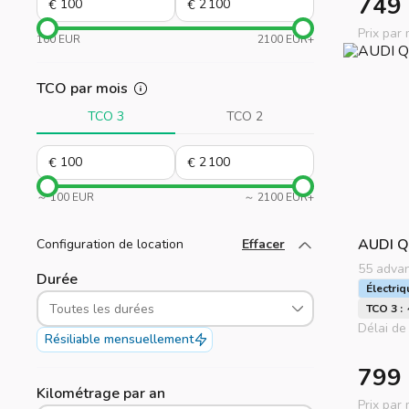
749
€
€
Prix par
100 EUR
2100 EUR+
TCO par mois
TCO 3
TCO 2
€
€
～ 100 EUR
～ 2100 EUR+
AUDI
Q
Configuration de location
Effacer
Chargez plus
55 advan
Durée
Électriq
Toutes les durées
TCO 3 :
Délai de 
Résiliable mensuellement
799
Kilométrage par an
Prix par