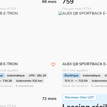
759
66 mois
 mois HTVA
Prix par mois HTVA
8 E-TRON
AUDI
Q8 SPORTBACK E
ced quattro
55 S line quattro
ue
Automatique
ATN : 261.18
Électrique
Automatique
A
 ～ 720.28
Autonomie: 531 km
TCO 3 : ～ 732.59
Autonomie
livraison :
6 semaines
Délai de livraison :
5 semain
Nouveau chez LIZY
72 mois
 mois HTVA