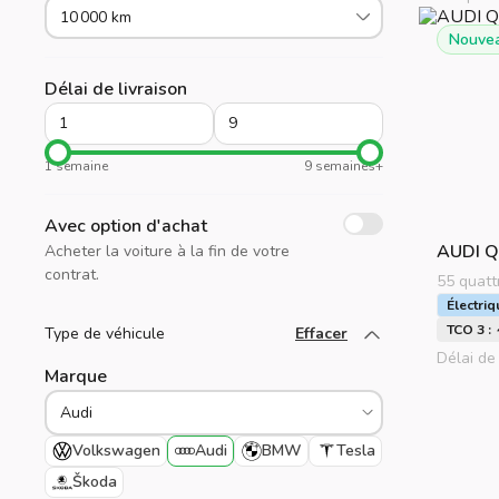
10 000 km
Nouvea
Délai de livraison
1 semaine
9 semaines+
Avec option d'achat
AUDI
Q
Acheter la voiture à la fin de votre
contrat.
55 quatt
Électriq
TCO 3 :
Type de véhicule
Effacer
Chargez plus
Délai de 
Marque
Volkswagen
Audi
BMW
Tesla
Škoda