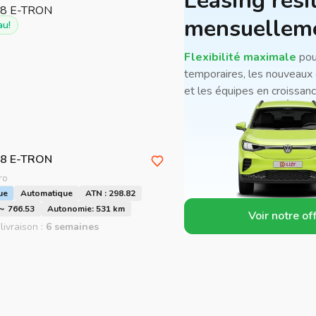
Leasing rési
mensuellem
u!
Flexibilité maximale
pou
temporaires, les nouveaux 
et les équipes en croissanc
8 E-TRON
ro
ue
Automatique
ATN : 298.82
 ～ 766.53
Autonomie: 531 km
Voir notre of
livraison :
6 semaines