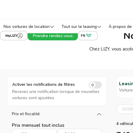
Nos voitures de location
Tout sur le leasing
À propos de 
No
Prendre rendez-vous
MyLIZY
FR
Chez LIZY, vous accé
Leasi
Activer les notifications de filtres
Voiture
Recevez une notification lorsque de nouvelles
voitures sont ajoutées
10 00
Prix et fiscalité
Chargez plus
4 véhicu
Prix mensuel tout inclus