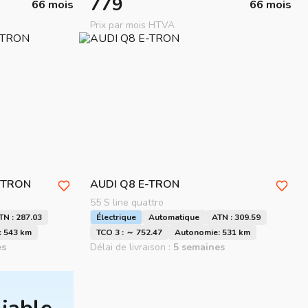
779
66 mois
66 mois
Prix par mois HTVA
-TRON
AUDI
Q8 E-TRON
55 S line quattro
TN : 287.03
Électrique
Automatique
ATN : 309.59
: 543 km
TCO 3 : ～ 752.47
Autonomie: 531 km
es
Délai de livraison :
5 semaines