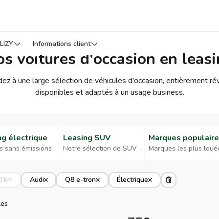
LIZY
Informations client
s voitures d'occasion en leas
dez à une large sélection de véhicules d'occasion, entièrement r
disponibles et adaptés à un usage business.
ng électrique
Leasing SUV
Marques populair
s sans émissions
Notre sélection de SUV
Marques les plus loué
0 km
Audi
Q8 e-tron
Électrique
les