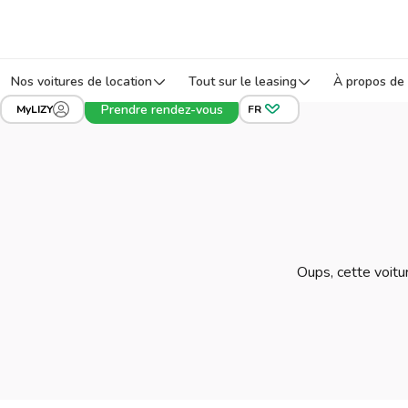
Nos voitures de location
Tout sur le leasing
À propos de 
Prendre rendez-vous
MyLIZY
FR
Oups, cette voitur