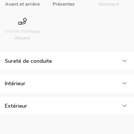
Avant et arrière
Présentes
Standard
Crochet d'attelage
Absent
Cha
Sureté de conduite
Cha
Intérieur
Cha
Extérieur