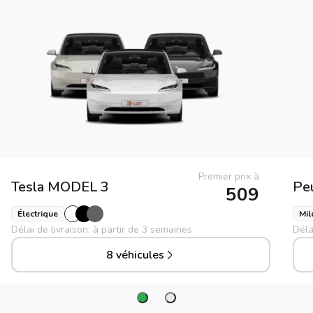
Premier prix à
Tesla
MODEL 3
Pe
509
Électrique
Mil
Délai de livraison: à partir de 3 semaines
Déla
8 véhicules