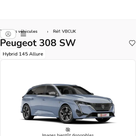
›
Tous les véhicules
Réf: VBCUK
Peugeot 308 SW
S
Hybrid 145 Allure
Images bientôt disponibles