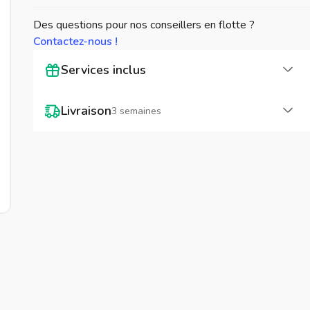
Des questions pour nos conseillers en flotte ?
Contactez-nous !
Cha
Services inclus
Cha
Livraison
3 semaines