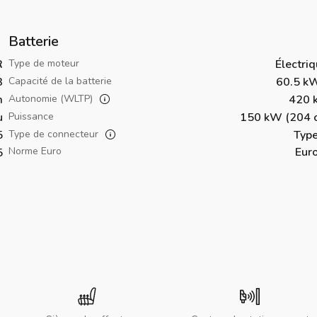
Batterie
R
Type de moteur
Électri
3
Capacité de la batterie
60.5 k
m
Autonomie (WLTP)
420 
u
Puissance
150 kW (204 c
5
Type de connecteur
Type
Norme Euro
Eur
5