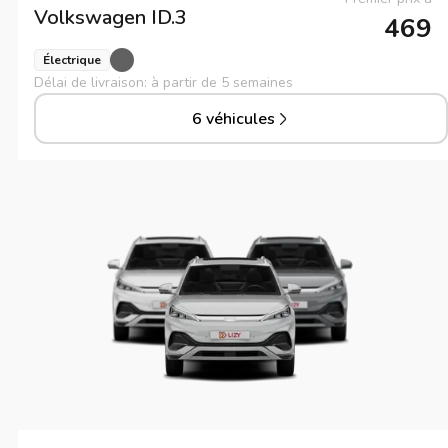
Volkswagen
ID.3
469
Électrique
Délai de livraison: à partir de 5 semaines
6 véhicules