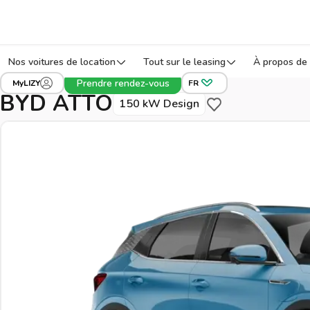
Nos voitures de location
Tout sur le leasing
À propos de 
›
›
›
Tous les véhicules
BYD
ATTO
Réf: MRXK
Prendre rendez-vous
MyLIZY
FR
BYD ATTO
150 kW Design
Sauvegarder pour pl