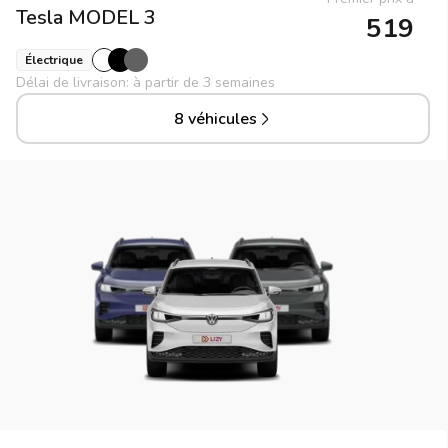
Tesla
MODEL 3
519
Électrique
Délai de livraison: à partir de 3 semaines
8 véhicules