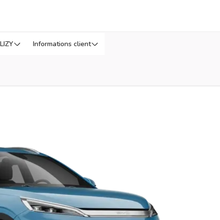
LIZY
Informations client
Q
us tard