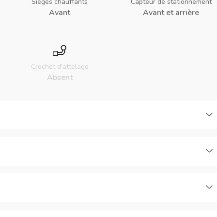
Sièges chauffants
Capteur de stationnement
Avant
Avant et arrière
Crochet d'attelage
Absent
C
C
C