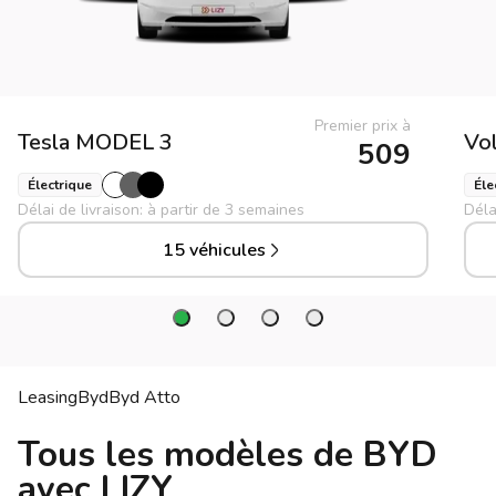
Premier prix à
Tesla
MODEL 3
Vo
509
Électrique
Éle
Délai de livraison: à partir de 3 semaines
Déla
15 véhicules
Leasing
Byd
Byd
Atto
Tous les modèles de BYD
avec LIZY