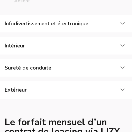
Absent
Cha
Infodivertissement et électronique
Cha
Intérieur
Cha
Sureté de conduite
Cha
Extérieur
Le forfait mensuel d’un
contrat de leasing via LIZY